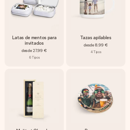
Latas de mentos para
Tazas apilables
invitados
desde
8,99 €
desde
27,99 €
4
Tipos
6
Tipos