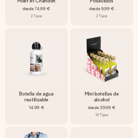
Moët et Chandon
Posavasos
desde
74,99 €
desde
9,99 €
2
Tipos
2
Tipos
Botella de agua
Mini botellas de
reutilizable
alcohol
14,99 €
desde
29,99 €
10
Tipos