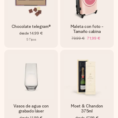
Chocolate telegram®
Maleta con foto -
Tamaño cabina
desde
14,99 €
79,99 €
71,99 €
5
Tipos
Vasos de agua con
Moet & Chandon
grabado láser
375ml
desde
11,99 €
desde
47,99 €