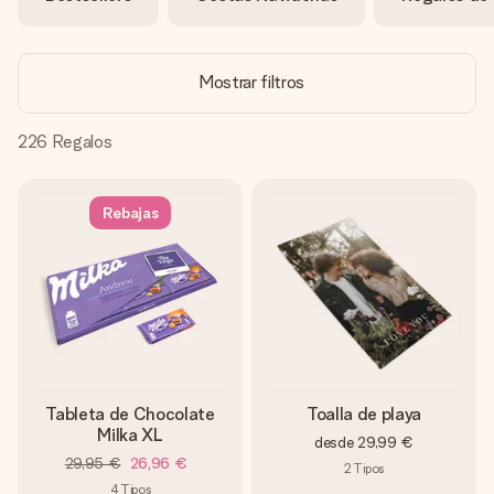
un mensaje que llegue al corazón. Sin complicaciones, solo
todo el amor para el momento.
Mostrar filtros
226
Regalos
Rebajas
Tableta de Chocolate
Toalla de playa
Milka XL
desde
29,99 €
29,95 €
26,96 €
2
Tipos
4
Tipos