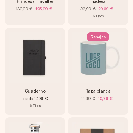
Princess Traveller
madera
139,99 €
125,99 €
32,99 €
29,69 €
6
Tipos
Rebajas
Cuaderno
Taza blanca
desde
17,99 €
11,99 €
10,79 €
6
Tipos