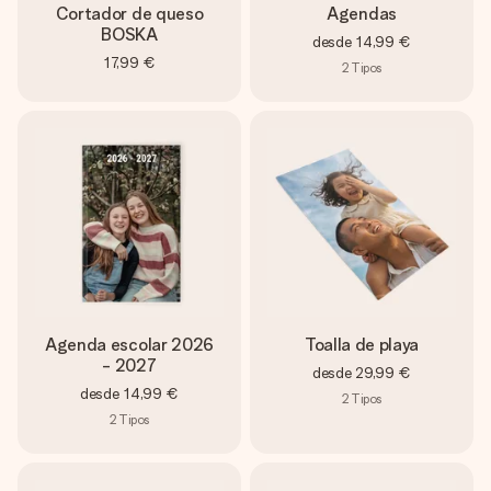
Cortador de queso
Agendas
BOSKA
desde
14,99 €
17,99 €
2
Tipos
Agenda escolar 2026
Toalla de playa
- 2027
desde
29,99 €
desde
14,99 €
2
Tipos
2
Tipos