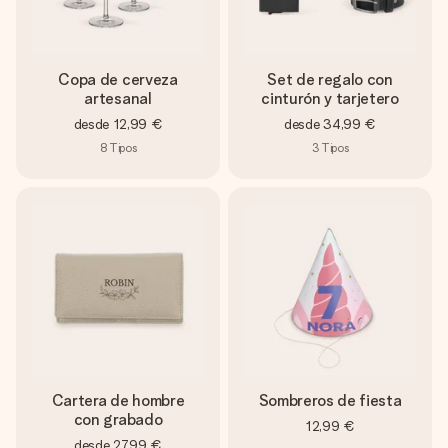
un mensaje que llegue al corazón. Sin complicaciones, solo
todo el amor para el momento.
Copa de cerveza
Set de regalo con
artesanal
cinturón y tarjetero
desde
12,99 €
desde
34,99 €
8
Tipos
3
Tipos
Cartera de hombre
Sombreros de fiesta
con grabado
12,99 €
desde
27,99 €