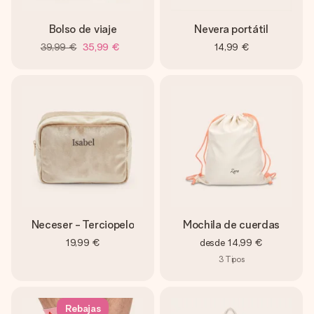
Bolso de viaje
Nevera portátil
39,99 €
35,99 €
14,99 €
Neceser - Terciopelo
Mochila de cuerdas
19,99 €
desde
14,99 €
3
Tipos
Rebajas