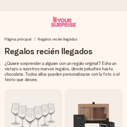
Pide hoy y se envía en 1 día laborable
Página principal
Regalos recién llegados
Preparamos tu regalo con cuidado y lo enviamos al vuelo,
para que lo entregues en el momento perfecto, cuando más
Regalos recién llegados
importa.
¿Quiere sorprender a alguien con un regalo original? Echa un
vistazo a nuestros nuevos regalos, desde peluches hasta
chocolate. Todos ellos pueden personalizarse con la foto o el
4,5 (basado en +15.000 opiniones)
texto que desee.
Nuestros regalos inspiran. Los clientes nos dan un 4,5 en
Google Reviews.
Tarjeta de felicitación gratuita
Crea algo único en pocos pasos – con su nombre, tu foto o