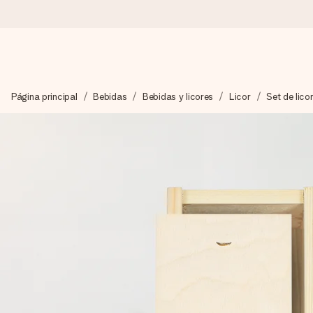
Pide hoy y se envía en 1 día laborable
Página principal
Bebidas
Bebidas y licores
Licor
Set de lico
Preparamos tu regalo con cuidado y lo enviamos al vuelo, par
4,5 (basado en +15.000 opiniones)
Nuestros regalos inspiran. Los clientes nos dan un 4,5 en Goo
Tarjeta de felicitación gratuita
Crea algo único en pocos pasos – con su nombre, tu foto o un m
momento.