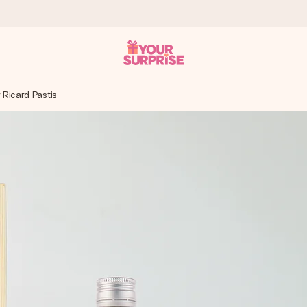
r Ricard Pastis
a que lo entregues en el momento perfecto, cuando más importa.
gle Reviews.
ensaje que llegue al corazón. Sin complicaciones, solo todo el amo