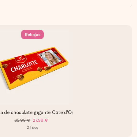
Rebajas
ra de chocolate gigante Côte d'Or
32,99 €
27,99 €
2
Tipos