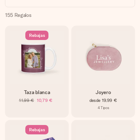
un mensaje que llegue al corazón. Sin complicaciones, solo
todo el amor para el momento.
155
Regalos
Rebajas
Taza blanca
Joyero
11,99 €
10,79 €
desde
19,99 €
4
Tipos
Rebajas