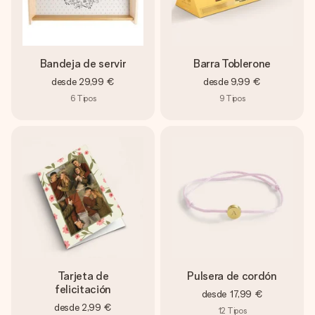
Bandeja de servir
Barra Toblerone
desde
29,99 €
desde
9,99 €
6
Tipos
9
Tipos
Tarjeta de
Pulsera de cordón
felicitación
desde
17,99 €
desde
2,99 €
12
Tipos