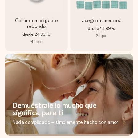
Collar con colgante
Juego de memoria
redondo
desde
14,99 €
desde
24,99 €
2
Tipos
4
Tipos
Demuéstrale lo mucho que
significa para ti
Nada complicado – simplemente hecho con amor