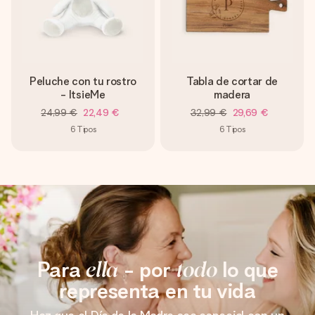
Peluche con tu rostro
Tabla de cortar de
- ItsieMe
madera
24,99 €
22,49 €
32,99 €
29,69 €
6
Tipos
6
Tipos
Para
ella
- por
todo
lo que
representa en tu vida