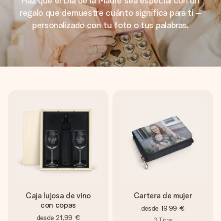
Haz que el Día de la Madre sea especial con un
regalo que demuestre cuánto significa para ti –
personalizado con tu foto o tus palabras.
Caja lujosa de vino
Cartera de mujer
con copas
desde
19,99 €
desde
21,99 €
3
Tipos