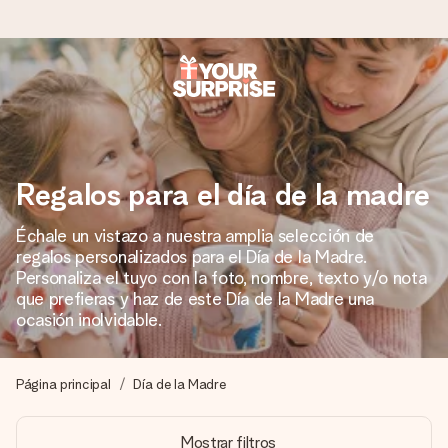
Pide hoy y se envía en 1 día laborable
Preparamos tu regalo con cuidado y lo enviamos al vuelo,
para que lo entregues en el momento perfecto, cuando más
importa.
Regalos para el día de la madre
Échale un vistazo a nuestra amplia selección de
regalos personalizados para el Día de la Madre.
4,5 (basado en +15.000 opiniones)
Personaliza el tuyo con la foto, nombre, texto y/o nota
Nuestros regalos inspiran. Los clientes nos dan un 4,5 en
que prefieras y haz de este Día de la Madre una
Google Reviews.
ocasión inolvidable.
Página principal
Día de la Madre
Tarjeta de felicitación gratuita
Crea algo único en pocos pasos – con su nombre, tu foto o
Mostrar filtros