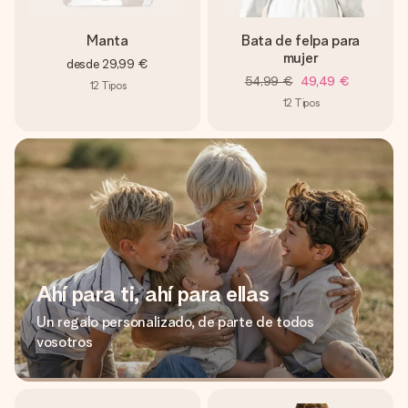
Manta
Bata de felpa para
mujer
desde
29,99 €
54,99 €
49,49 €
12
Tipos
12
Tipos
Ahí para ti, ahí para ellas
Un regalo personalizado, de parte de todos
vosotros