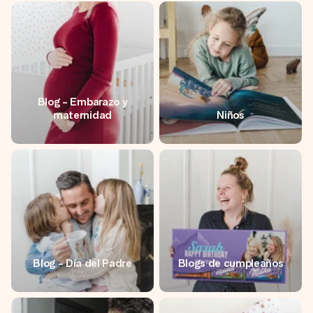
un mensaje que llegue al corazón. Sin complicaciones, solo
todo el amor para el momento.
Blog - Embarazo y
maternidad
Niños
Blog - Día del Padre
Blogs de cumpleaños