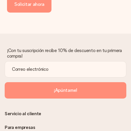
Solicitar ahora
transferencia bancaria, ten en cuenta 3 días adicionales para la
entrega de tu regalo.
Regalo recibido
¿Qué pasa si el regalo no es del todo de mi agrado?
Lamentamos mucho que no estés satisfecho con tu regalo.
No era nuestra intención, por lo que nos gustaría resolver este
asunto contigo. Ponte en contacto con nuestro equipo de
¡Con tu suscripción recibe 10% de descuento en tu primera
atención al cliente por teléfono, correo electrónico o chat y
compra!
buscaremos una solución adecuada para ti.
¿Se envía la factura junto con el pedido?
La factura y cualquier otra información relativa a tu regalo se
enviará únicamente por correo electrónico. El regalo se enviará
sin ninguna información adicional Así, evitaremos que la
¡Apúntame!
persona que recibe el regalo la vea. ¡No le enviaremos nada
más que su increíble regalo! ¿Quieres que sepa quién se lo
envía? ¡Rellena nuestra chulísima tarjeta de regalo en la cesta
de la compra!
Servicio al cliente
Para empresas