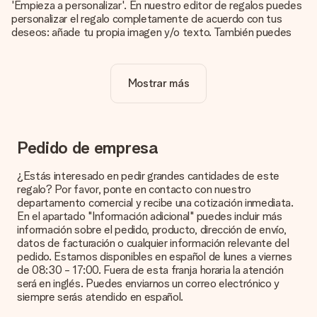
'Empieza a personalizar'. En nuestro editor de regalos puedes
personalizar el regalo completamente de acuerdo con tus
deseos: añade tu propia imagen y/o texto. También puedes
optar por un diseño genial para que tu regalo sea
verdaderamente único.
Mostrar más
¿La personalización está incluida en el precio?
El precio que se muestra en el sitio web incluye la
personalización de tu obsequio. ¡Bonito y claro!
¿Cómo puedo saber si mi imagen tiene la calidad
Pedido de empresa
adecuada?
Queremos asegurarnos de que estás completamente
¿Estás interesado en pedir grandes cantidades de este
satisfecho con tu regalo. Por eso es importante utilizar fotos
regalo? Por favor, ponte en contacto con nuestro
de alta calidad. Si no estás seguro de la calidad de la imagen,
departamento comercial y recibe una cotización inmediata.
ponte en contacto con nuestro equipo de atención al cliente e
En el apartado "Información adicional" puedes incluir más
incluye la foto junto con el regalo que te interesa encargar.
información sobre el pedido, producto, dirección de envío,
Ellos podrán comprobar la calidad por ti.
datos de facturación o cualquier información relevante del
pedido. Estamos disponibles en español de lunes a viernes
¿Qué formatos puedo cargar?
de 08:30 - 17:00. Fuera de esta franja horaria la atención
Puedes carga archivos JPG y PNG en nuestro editor. ¿Es
será en inglés. Puedes enviarnos un correo electrónico y
esto demasiado técnico o tienes una imagen de un formato
siempre serás atendido en español.
diferente que te gustaría usar? Ponte en contacto con
nuestro servicio de atención al cliente. ¡Estaremos