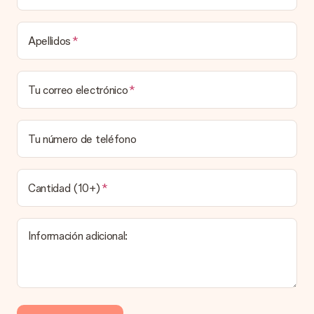
destinatario.
Tiempo de entrega, opciones de entrega y
Apellidos
costos de envío.
¿Puedo elegir una fecha de entrega?
Tu correo electrónico
Elegir la fecha exacta de entrega no es posible. Una vez
personalizado y completado tu pedido, recibirás una
confirmación con las fechas estimadas de entrega. Una vez
que el pedido haya sido enviado, será la empresa de
Tu número de teléfono
transportes la encargada de entregar el regalo.
¿Cuál es el tiempo de entrega y cuándo recibo mi
obsequio?
Cantidad (10+)
El tiempo de entrega se puede encontrar en la página del
producto del regalo.
Información adicional:
Pago
¿Cómo puedo pagar mi pedido?
Ofrecemos los siguientes métodos de pago: Paypal, tarjeta
de crédito o transferencia bancaria. En caso de elegir