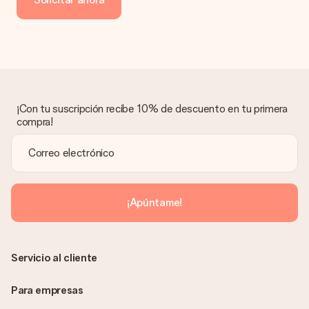
transferencia bancaria, ten en cuenta 3 días adicionales para la
entrega de tu regalo.
Regalo recibido
¿Qué pasa si el regalo no es del todo de mi agrado?
Lamentamos mucho que no estés satisfecho con tu regalo.
No era nuestra intención, por lo que nos gustaría resolver este
asunto contigo. Ponte en contacto con nuestro equipo de
¡Con tu suscripción recibe 10% de descuento en tu primera
atención al cliente por teléfono, correo electrónico o chat y
compra!
buscaremos una solución adecuada para ti.
¿Se envía la factura junto con el pedido?
La factura y cualquier otra información relativa a tu regalo se
enviará únicamente por correo electrónico. El regalo se enviará
sin ninguna información adicional Así, evitaremos que la
¡Apúntame!
persona que recibe el regalo la vea. ¡No le enviaremos nada
más que su increíble regalo! ¿Quieres que sepa quién se lo
envía? ¡Rellena nuestra chulísima tarjeta de regalo en la cesta
de la compra!
Servicio al cliente
Para empresas