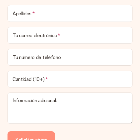
Tiempo de entrega, opciones de entrega y
Apellidos
costos de envío.
¿Puedo elegir una fecha de entrega?
Tu correo electrónico
Elegir la fecha exacta de entrega no es posible. Una vez
personalizado y completado tu pedido, recibirás una
confirmación con las fechas estimadas de entrega. Una vez
que el pedido haya sido enviado, será la empresa de
Tu número de teléfono
transportes la encargada de entregar el regalo.
¿Cuál es el tiempo de entrega y cuándo recibo mi
obsequio?
Cantidad (10+)
El tiempo de entrega se puede encontrar en la página del
producto del regalo.
Información adicional:
Pago
¿Cómo puedo pagar mi pedido?
Ofrecemos los siguientes métodos de pago: Paypal, tarjeta
de crédito o transferencia bancaria. En caso de elegir
Solicitar ahora