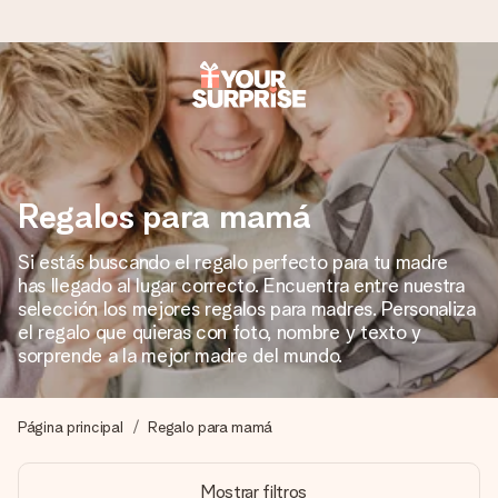
Pide hoy y se envía en 1 día laborable
Preparamos tu regalo con cuidado y lo enviamos al vuelo,
para que lo entregues en el momento perfecto, cuando más
importa.
Regalos para mamá
Si estás buscando el regalo perfecto para tu madre
has llegado al lugar correcto. Encuentra entre nuestra
4,5 (basado en +15.000 opiniones)
selección los mejores regalos para madres. Personaliza
Nuestros regalos inspiran. Los clientes nos dan un 4,5 en
el regalo que quieras con foto, nombre y texto y
Google Reviews.
sorprende a la mejor madre del mundo.
Página principal
Regalo para mamá
Tarjeta de felicitación gratuita
Crea algo único en pocos pasos – con su nombre, tu foto o
Mostrar filtros