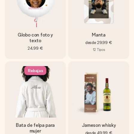
Globo con foto y
Manta
texto
desde
29,99 €
24,99 €
12
Tipos
Rebajas
Bata de felpa para
Jameson whisky
mujer
desde
49,99 €