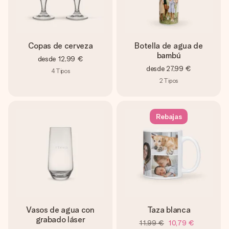
Copas de cerveza
Botella de agua de
bambú
desde
12,99 €
desde
27,99 €
4
Tipos
2
Tipos
Rebajas
Vasos de agua con
Taza blanca
grabado láser
11,99 €
10,79 €