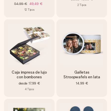
54,99 €
49,49 €
2
Tipos
12
Tipos
Caja impresa de lujo
Galletas
con bombones
Stroopwafels en lata
desde
17,99 €
14,99 €
4
Tipos