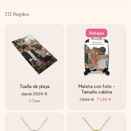
un mensaje que llegue al corazón. Sin complicaciones, solo
todo el amor para el momento.
212
Regalos
Rebajas
Toalla de playa
Maleta con foto -
Tamaño cabina
desde
29,99 €
79,99 €
71,99 €
2
Tipos