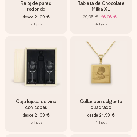
Reloj de pared
Tableta de Chocolate
redondo
Milka XL
desde
21,99 €
29,95 €
26,96 €
2
Tipos
4
Tipos
Caja lujosa de vino
Collar con colgante
con copas
cuadrado
desde
21,99 €
desde
24,99 €
3
Tipos
4
Tipos