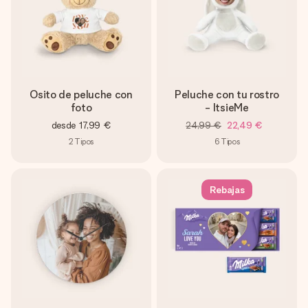
Osito de peluche con
Peluche con tu rostro
foto
- ItsieMe
desde
17,99 €
24,99 €
22,49 €
2
Tipos
6
Tipos
Rebajas