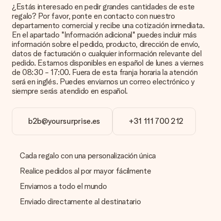
Queremos asegurarnos de que estás completamente
¿Estás interesado en pedir grandes cantidades de este
satisfecho con tu regalo. Por eso es importante utilizar fotos
regalo? Por favor, ponte en contacto con nuestro
de alta calidad. Si no estás seguro de la calidad de la imagen,
departamento comercial y recibe una cotización inmediata.
ponte en contacto con nuestro equipo de atención al cliente e
En el apartado "Información adicional" puedes incluir más
incluye la foto junto con el regalo que te interesa encargar.
información sobre el pedido, producto, dirección de envío,
Ellos podrán comprobar la calidad por ti.
datos de facturación o cualquier información relevante del
pedido. Estamos disponibles en español de lunes a viernes
¿Qué formatos puedo cargar?
de 08:30 - 17:00. Fuera de esta franja horaria la atención
Puedes carga archivos JPG y PNG en nuestro editor. ¿Es
será en inglés. Puedes enviarnos un correo electrónico y
esto demasiado técnico o tienes una imagen de un formato
siempre serás atendido en español.
diferente que te gustaría usar? Ponte en contacto con
nuestro servicio de atención al cliente. ¡Estaremos
encantados de ayudarte para que puedas crear el regalo que
b2b@yoursurprise.es
+31 111 700 212
deseas!
¿Qué pasa si el color u opción que deseo no está
disponible?
Cada regalo con una personalización única
¿Estás buscando un regalo específico o un regalo en un color
específico, pero no aparece en el sitio web? Ponte en
Realice pedidos al por mayor fácilmente
contacto con nuestro equipo de servicio al cliente; ¡Nos
Enviamos a todo el mundo
encantará ayudarte!
Enviado directamente al destinatario
¿Cómo agrego una tarjeta de regalo a mi obsequio? /
¿Qué es exactamente una tarjeta de regalo?