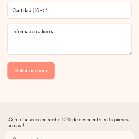
¿Cuál es el tiempo de entrega y cuándo recibo mi
obsequio?
Cantidad (10+)
El tiempo de entrega se puede encontrar en la página del
producto del regalo.
Información adicional:
Pago
¿Cómo puedo pagar mi pedido?
Ofrecemos los siguientes métodos de pago: Paypal, tarjeta
de crédito o transferencia bancaria. En caso de elegir
Solicitar ahora
transferencia bancaria, ten en cuenta 3 días adicionales para la
entrega de tu regalo.
Regalo recibido
¿Qué pasa si el regalo no es del todo de mi agrado?
Lamentamos mucho que no estés satisfecho con tu regalo.
No era nuestra intención, por lo que nos gustaría resolver este
asunto contigo. Ponte en contacto con nuestro equipo de
¡Con tu suscripción recibe 10% de descuento en tu primera
atención al cliente por teléfono, correo electrónico o chat y
compra!
buscaremos una solución adecuada para ti.