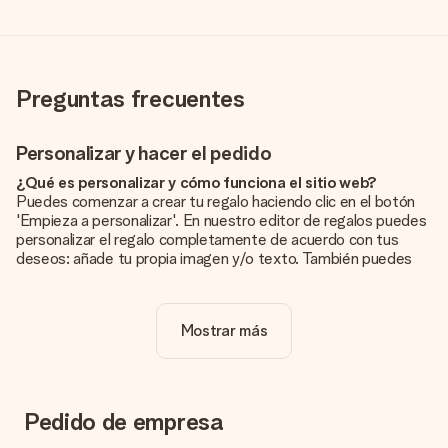
Preguntas frecuentes
Personalizar y hacer el pedido
¿Qué es personalizar y cómo funciona el sitio web?
Puedes comenzar a crear tu regalo haciendo clic en el botón
'Empieza a personalizar'. En nuestro editor de regalos puedes
personalizar el regalo completamente de acuerdo con tus
deseos: añade tu propia imagen y/o texto. También puedes
optar por un diseño genial para que tu regalo sea
verdaderamente único.
Mostrar más
¿La personalización está incluida en el precio?
El precio que se muestra en el sitio web incluye la
personalización de tu obsequio. ¡Bonito y claro!
¿Cómo puedo saber si mi imagen tiene la calidad
Pedido de empresa
adecuada?