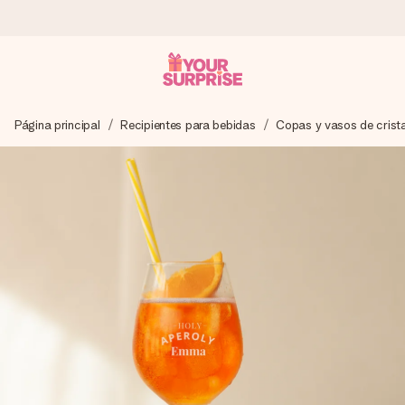
Pide hoy y se envía en 1 día laborable
Página principal
Recipientes para bebidas
Copas y vasos de crista
Preparamos tu regalo con cuidado y lo enviamos al vuelo,
para que lo entregues en el momento perfecto, cuando más
importa.
4,5 (basado en +15.000 opiniones)
Nuestros regalos inspiran. Los clientes nos dan un 4,5 en
Google Reviews.
Tarjeta de felicitación gratuita
Crea algo único en pocos pasos – con su nombre, tu foto o