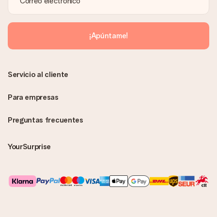
¿Se envía la factura junto con el pedido?
La factura y cualquier otra información relativa a tu regalo se
enviará únicamente por correo electrónico. El regalo se enviará
sin ninguna información adicional Así, evitaremos que la
¡Apúntame!
persona que recibe el regalo la vea. ¡No le enviaremos nada
más que su increíble regalo! ¿Quieres que sepa quién se lo
envía? ¡Rellena nuestra chulísima tarjeta de regalo en la cesta
de la compra!
Servicio al cliente
Para empresas
Preguntas frecuentes
YourSurprise