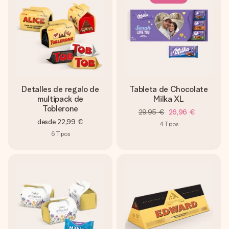
un mensaje que llegue al corazón. Sin complicaciones, solo
todo el amor para el momento.
Detalles de regalo de
Tableta de Chocolate
multipack de
Milka XL
Toblerone
29,95 €
26,96 €
desde
22,99 €
4
Tipos
6
Tipos