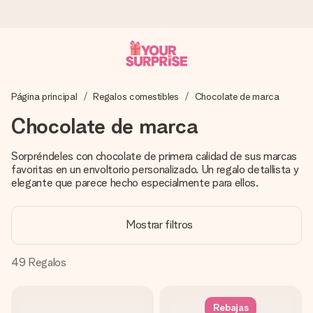
Pide hoy y se envía en 1 día laborable
Página principal
Regalos comestibles
Chocolate de marca
Preparamos tu regalo con cuidado y lo enviamos al vuelo,
para que lo entregues en el momento perfecto, cuando más
Chocolate de marca
importa.
Sorpréndeles con chocolate de primera calidad de sus marcas
favoritas en un envoltorio personalizado. Un regalo detallista y
elegante que parece hecho especialmente para ellos.
4,5 (basado en +15.000 opiniones)
Nuestros regalos inspiran. Los clientes nos dan un 4,5 en
Google Reviews.
Mostrar filtros
49
Regalos
Tarjeta de felicitación gratuita
Crea algo único en pocos pasos – con su nombre, tu foto o
Rebajas