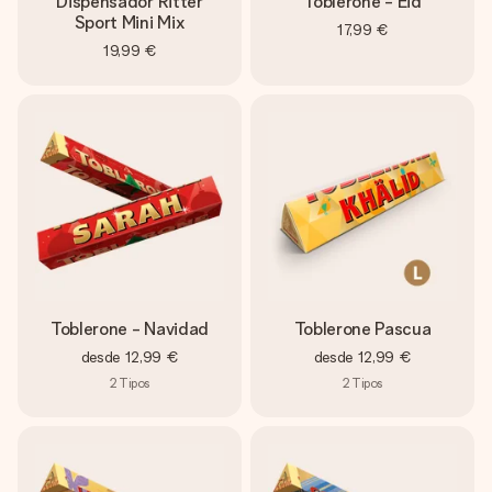
Dispensador Ritter
Toblerone - Eid
Sport Mini Mix
17,99 €
19,99 €
Toblerone - Navidad
Toblerone Pascua
desde
12,99 €
desde
12,99 €
2
Tipos
2
Tipos