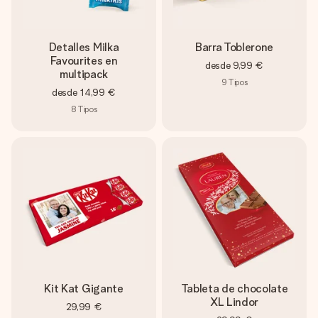
Detalles Milka
Barra Toblerone
Favourites en
desde
9,99 €
multipack
9
Tipos
desde
14,99 €
8
Tipos
Kit Kat Gigante
Tableta de chocolate
XL Lindor
29,99 €