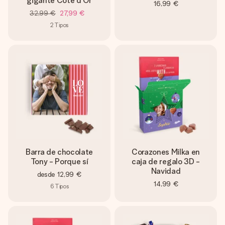
gigante Côte d'Or
16,99 €
32,99 €
27,99 €
2
Tipos
Barra de chocolate
Corazones Milka en
Tony - Porque sí
caja de regalo 3D -
Navidad
desde
12,99 €
14,99 €
6
Tipos