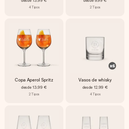
desde
13,99 €
desde
9,99 €
4
Tipos
2
Tipos
Copa Aperol Spritz
Vasos de whisky
desde
13,99 €
desde
12,99 €
2
Tipos
4
Tipos