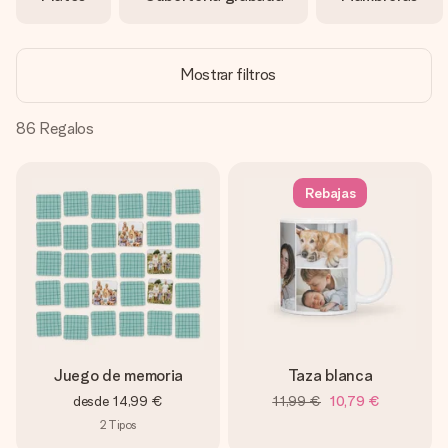
un mensaje que llegue al corazón. Sin complicaciones, solo
todo el amor para el momento.
Mostrar filtros
86
Regalos
Rebajas
Juego de memoria
Taza blanca
desde
14,99 €
11,99 €
10,79 €
2
Tipos