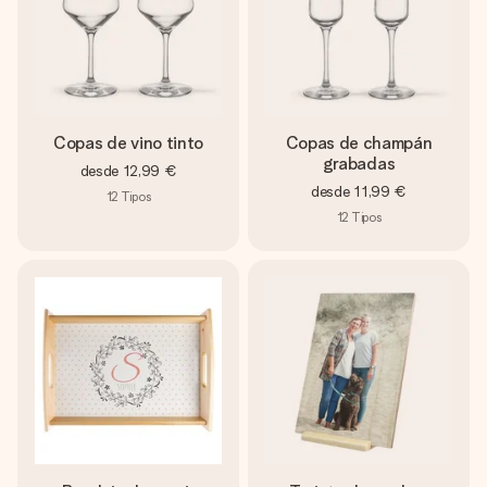
Copas de vino tinto
Copas de champán
grabadas
desde
12,99 €
desde
11,99 €
12
Tipos
12
Tipos