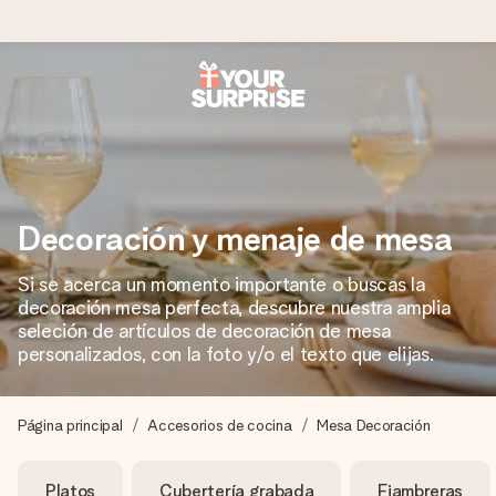
Pide hoy y se envía en 1 día laborable
Preparamos tu regalo con cuidado y lo enviamos al vuelo,
para que lo entregues en el momento perfecto, cuando más
importa.
Decoración y menaje de mesa
Si se acerca un momento importante o buscas la
4,5 (basado en +15.000 opiniones)
decoración mesa perfecta, descubre nuestra amplia
Nuestros regalos inspiran. Los clientes nos dan un 4,5 en
seleción de artículos de decoración de mesa
Google Reviews.
personalizados, con la foto y/o el texto que elijas.
Página principal
Accesorios de cocina
Mesa Decoración
Tarjeta de felicitación gratuita
Crea algo único en pocos pasos – con su nombre, tu foto o
Platos
Cubertería grabada
Fiambreras