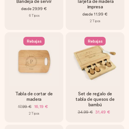
Bandeja de servir
Tarjeta de madera
impresa
desde
29,99 €
desde
11,99 €
6
Tipos
2
Tipos
Rebajas
Rebajas
Tabla de cortar de
Set de regalo de
madera
tabla de quesos de
bambú
17,99 €
16,19 €
34,99 €
31,49 €
2
Tipos