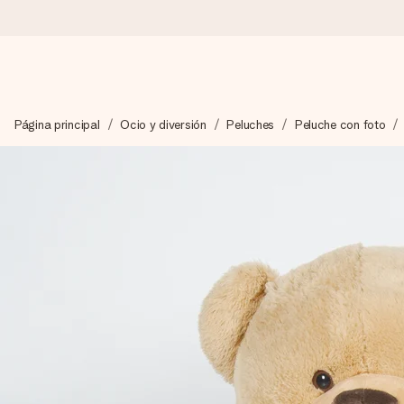
Pide hoy y se envía en 1 día laborable
Página principal
Ocio y diversión
Peluches
Peluche con foto
Preparamos tu regalo con cuidado y lo enviamos al vuelo, par
4,5 (basado en +15.000 opiniones)
Nuestros regalos inspiran. Los clientes nos dan un 4,5 en Goo
Tarjeta de felicitación gratuita
Crea algo único en pocos pasos – con su nombre, tu foto o un m
momento.