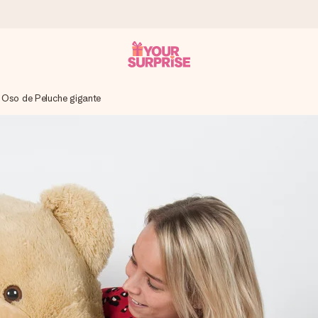
Oso de Peluche gigante
a que lo entregues en el momento perfecto, cuando más importa.
gle Reviews.
ensaje que llegue al corazón. Sin complicaciones, solo todo el amo