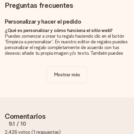
Preguntas frecuentes
Personalizar y hacer el pedido
¿Qué es personalizar y cómo funciona el sitio web?
Puedes comenzar a crear tu regalo haciendo clic en el botón
'Empieza a personalizar'. En nuestro editor de regalos puedes
personalizar el regalo completamente de acuerdo con tus
deseos: añade tu propia imagen y/o texto. También puedes
optar por un diseño genial para que tu regalo sea
verdaderamente único.
Mostrar más
¿La personalización está incluida en el precio?
El precio que se muestra en el sitio web incluye la
personalización de tu obsequio. ¡Bonito y claro!
¿Cómo puedo saber si mi imagen tiene la calidad
adecuada?
Queremos asegurarnos de que estás completamente
Comentarios
satisfecho con tu regalo. Por eso es importante utilizar fotos
de alta calidad. Si no estás seguro de la calidad de la imagen,
9.1
/ 10
ponte en contacto con nuestro equipo de atención al cliente e
2,426 votos
(
1 respuestas
)
incluye la foto junto con el regalo que te interesa encargar.