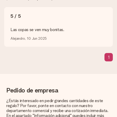
Ellos podrán comprobar la calidad por ti.
¿Qué formatos puedo cargar?
5 / 5
Puedes carga archivos JPG y PNG en nuestro editor. ¿Es
esto demasiado técnico o tienes una imagen de un formato
diferente que te gustaría usar? Ponte en contacto con
Las copas se ven muy bonitas.
nuestro servicio de atención al cliente. ¡Estaremos
encantados de ayudarte para que puedas crear el regalo que
Alejandro, 10 Jun 2025
deseas!
¿Qué pasa si el color u opción que deseo no está
1
disponible?
¿Estás buscando un regalo específico o un regalo en un color
específico, pero no aparece en el sitio web? Ponte en
contacto con nuestro equipo de servicio al cliente; ¡Nos
encantará ayudarte!
¿Cómo agrego una tarjeta de regalo a mi obsequio? /
Pedido de empresa
¿Qué es exactamente una tarjeta de regalo?
Al hacer clic en 'Tarjeta gratis' en la cesta de la compra,
¿Estás interesado en pedir grandes cantidades de este
puedes agregar la tarjeta gratuita a tu regalo. Puedes poner
regalo? Por favor, ponte en contacto con nuestro
un mensaje personal en esta tarjeta para que el destinatario
departamento comercial y recibe una cotización inmediata.
sepa exactamente a quién agradecer por esta hermosa
En el apartado "Información adicional" puedes incluir más