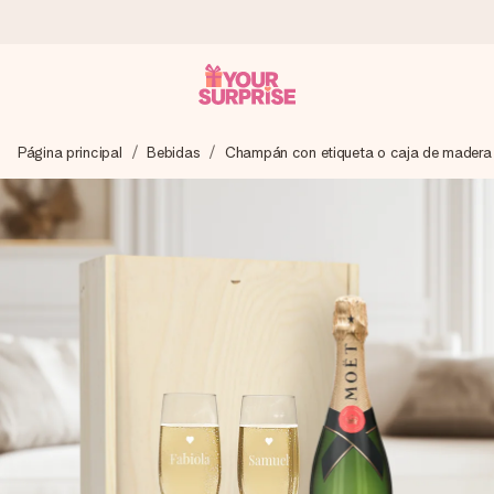
Pide hoy y se envía en 1 día laborable
Página principal
Bebidas
Champán con etiqueta o caja de madera
Preparamos tu regalo con cuidado y lo enviamos al vuelo,
para que lo entregues en el momento perfecto, cuando más
importa.
4,5 (basado en +15.000 opiniones)
Nuestros regalos inspiran. Los clientes nos dan un 4,5 en
Google Reviews.
Tarjeta de felicitación gratuita
Crea algo único en pocos pasos – con su nombre, tu foto o