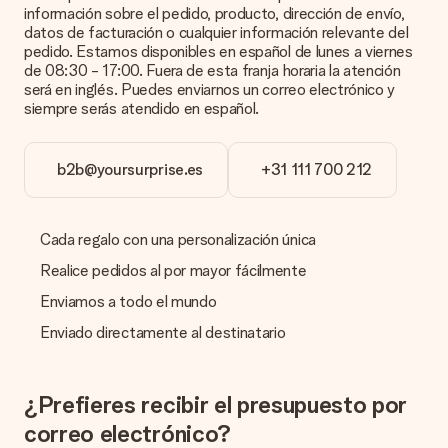
sorpresa.
información sobre el pedido, producto, dirección de envío,
datos de facturación o cualquier información relevante del
¿Está envuelto mi regalo?
pedido. Estamos disponibles en español de lunes a viernes
Actualmente, no tenemos (aún) un servicio de envoltura de
de 08:30 - 17:00. Fuera de esta franja horaria la atención
regalos para envolver tu presente. Los regalos se envían en
será en inglés. Puedes enviarnos un correo electrónico y
una caja decorada con motivos de fiesta. Así, tu obsequio
siempre serás atendido en español.
está listo para ser entregado o enviarse directamente al
destinatario.
b2b@yoursurprise.es
+31 111 700 212
Tiempo de entrega, opciones de entrega y
costos de envío.
Cada regalo con una personalización única
¿Puedo elegir una fecha de entrega?
Elegir la fecha exacta de entrega no es posible. Una vez
Realice pedidos al por mayor fácilmente
personalizado y completado tu pedido, recibirás una
confirmación con las fechas estimadas de entrega. Una vez
Enviamos a todo el mundo
que el pedido haya sido enviado, será la empresa de
Enviado directamente al destinatario
transportes la encargada de entregar el regalo.
¿Cuál es el tiempo de entrega y cuándo recibo mi
obsequio?
¿Prefieres recibir el presupuesto por
El tiempo de entrega se puede encontrar en la página del
correo electrónico?
producto del regalo.