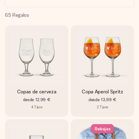
un mensaje que llegue al corazón. Sin complicaciones, solo
todo el amor para el momento.
65
Regalos
Copas de cerveza
Copa Aperol Spritz
desde
12,99 €
desde
13,99 €
4
Tipos
2
Tipos
Rebajas