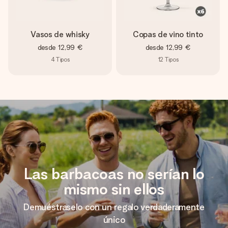
Vasos de whisky
Copas de vino tinto
desde
12,99 €
desde
12,99 €
4
Tipos
12
Tipos
Las barbacoas no serían lo
mismo sin ellos
Demuéstraselo con un regalo verdaderamente
único