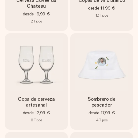
Cerveza Cuvée du
Copas de vino blanco
Chateau
desde
11,99 €
desde
19,99 €
12
Tipos
2
Tipos
Copa de cerveza
Sombrero de
artesanal
pescador
desde
12,99 €
desde
17,99 €
8
Tipos
4
Tipos