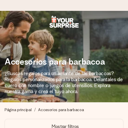
Pide hoy y se envía en 1 día laborable
Preparamos tu regalo con cuidado y lo enviamos al vuelo,
para que lo entregues en el momento perfecto, cuando más
importa.
Accesorios para barbacoa
¿Buscas regalos para un amante de las barbacoas?
4,5 (basado en +15.000 opiniones)
Regalos personalizados para la barbacoa. Delantales de
Nuestros regalos inspiran. Los clientes nos dan un 4,5 en
cuero con nombre o juegos de utensilios. Explora
Google Reviews.
nuestra gama y crea el tuyo ahora.
Página principal
Accesorios para barbacoa
Tarjeta de felicitación gratuita
Crea algo único en pocos pasos – con su nombre, tu foto o
Mostrar filtros