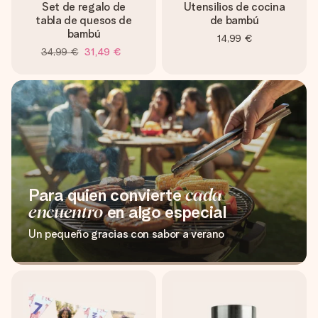
Set de regalo de
Utensilios de cocina
tabla de quesos de
de bambú
bambú
14,99 €
34,99 €
31,49 €
Para quien convierte
cada
encuentro
en algo especial
Un pequeño gracias con sabor a verano