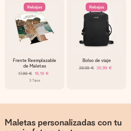
Rebajas
Rebajas
Frente Reemplazable
Bolso de viaje
de Maletas
39,99 €
35,99 €
17,99 €
16,19 €
3
Tipos
Maletas personalizadas con tu