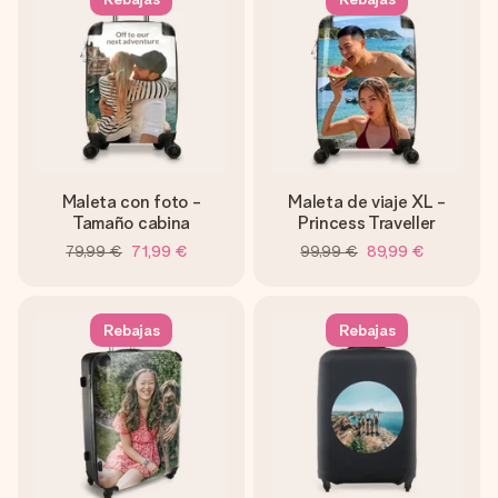
un mensaje que llegue al corazón. Sin complicaciones, solo
todo el amor para el momento.
Maleta con foto -
Maleta de viaje XL -
Tamaño cabina
Princess Traveller
79,99 €
71,99 €
99,99 €
89,99 €
Rebajas
Rebajas