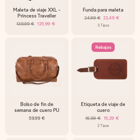
Maleta de viaje XXL -
Funda para maleta
Princess Traveller
24,99 €
22,49 €
139,99 €
125,99 €
3
Tipos
Rebajas
Bolso de fin de
Etiqueta de viaje de
semana de cuero PU
cuero
59,99 €
16,99 €
15,29 €
2
Tipos