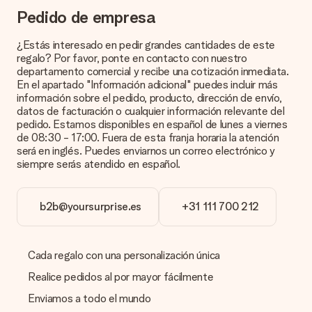
¿Cómo puedo saber si mi imagen tiene la calidad
Pedido de empresa
adecuada?
Queremos asegurarnos de que estás completamente
¿Estás interesado en pedir grandes cantidades de este
satisfecho con tu regalo. Por eso es importante utilizar fotos
regalo? Por favor, ponte en contacto con nuestro
de alta calidad. Si no estás seguro de la calidad de la imagen,
departamento comercial y recibe una cotización inmediata.
ponte en contacto con nuestro equipo de atención al cliente e
En el apartado "Información adicional" puedes incluir más
incluye la foto junto con el regalo que te interesa encargar.
información sobre el pedido, producto, dirección de envío,
Ellos podrán comprobar la calidad por ti.
datos de facturación o cualquier información relevante del
pedido. Estamos disponibles en español de lunes a viernes
¿Qué formatos puedo cargar?
de 08:30 - 17:00. Fuera de esta franja horaria la atención
Puedes carga archivos JPG y PNG en nuestro editor. ¿Es
será en inglés. Puedes enviarnos un correo electrónico y
esto demasiado técnico o tienes una imagen de un formato
siempre serás atendido en español.
diferente que te gustaría usar? Ponte en contacto con
nuestro servicio de atención al cliente. ¡Estaremos
encantados de ayudarte para que puedas crear el regalo que
b2b@yoursurprise.es
+31 111 700 212
deseas!
¿Qué pasa si el color u opción que deseo no está
disponible?
Cada regalo con una personalización única
¿Estás buscando un regalo específico o un regalo en un color
específico, pero no aparece en el sitio web? Ponte en
Realice pedidos al por mayor fácilmente
contacto con nuestro equipo de servicio al cliente; ¡Nos
Enviamos a todo el mundo
encantará ayudarte!