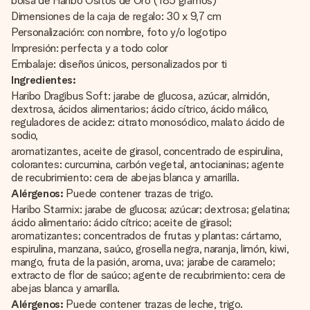
bolsa de Haribo Ositos de Oro (185 gramos)
Dimensiones de la caja de regalo: 30 x 9,7 cm
Personalización: con nombre, foto y/o logotipo
Impresión: perfecta y a todo color
Embalaje: diseños únicos, personalizados por ti
Ingredientes:
Haribo Dragibus Soft: jarabe de glucosa, azúcar, almidón,
dextrosa, ácidos alimentarios; ácido cítrico, ácido málico,
reguladores de acidez: citrato monosódico, malato ácido de
sodio,
aromatizantes, aceite de girasol, concentrado de espirulina,
colorantes: curcumina, carbón vegetal, antocianinas; agente
de recubrimiento: cera de abejas blanca y amarilla.
Alérgenos:
Puede contener trazas de trigo.
Haribo Starmix: jarabe de glucosa; azúcar; dextrosa; gelatina;
ácido alimentario: ácido cítrico; aceite de girasol;
aromatizantes; concentrados de frutas y plantas: cártamo,
espirulina, manzana, saúco, grosella negra, naranja, limón, kiwi,
mango, fruta de la pasión, aroma, uva; jarabe de caramelo;
extracto de flor de saúco; agente de recubrimiento: cera de
abejas blanca y amarilla.
Alérgenos:
Puede contener trazas de leche, trigo.