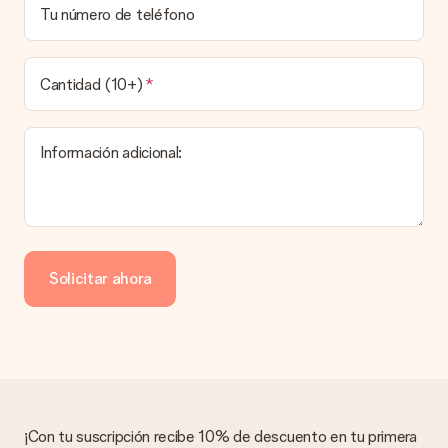
que el pedido haya sido enviado, será la empresa de
Tu número de teléfono
transportes la encargada de entregar el regalo.
¿Cuál es el tiempo de entrega y cuándo recibo mi
obsequio?
Cantidad (10+)
El tiempo de entrega se puede encontrar en la página del
producto del regalo.
Información adicional:
Pago
¿Cómo puedo pagar mi pedido?
Ofrecemos los siguientes métodos de pago: Paypal, tarjeta
de crédito o transferencia bancaria. En caso de elegir
Solicitar ahora
transferencia bancaria, ten en cuenta 3 días adicionales para la
entrega de tu regalo.
Regalo recibido
¿Qué pasa si el regalo no es del todo de mi agrado?
Lamentamos mucho que no estés satisfecho con tu regalo.
No era nuestra intención, por lo que nos gustaría resolver este
asunto contigo. Ponte en contacto con nuestro equipo de
¡Con tu suscripción recibe 10% de descuento en tu primera
atención al cliente por teléfono, correo electrónico o chat y