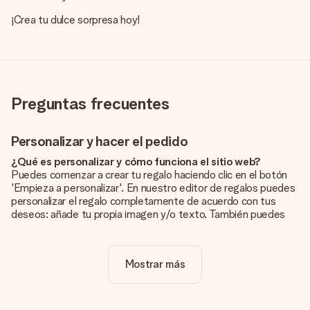
¡Crea tu dulce sorpresa hoy!
Preguntas frecuentes
Personalizar y hacer el pedido
¿Qué es personalizar y cómo funciona el sitio web?
Puedes comenzar a crear tu regalo haciendo clic en el botón
'Empieza a personalizar'. En nuestro editor de regalos puedes
personalizar el regalo completamente de acuerdo con tus
deseos: añade tu propia imagen y/o texto. También puedes
optar por un diseño genial para que tu regalo sea
verdaderamente único.
Mostrar más
¿La personalización está incluida en el precio?
El precio que se muestra en el sitio web incluye la
personalización de tu obsequio. ¡Bonito y claro!