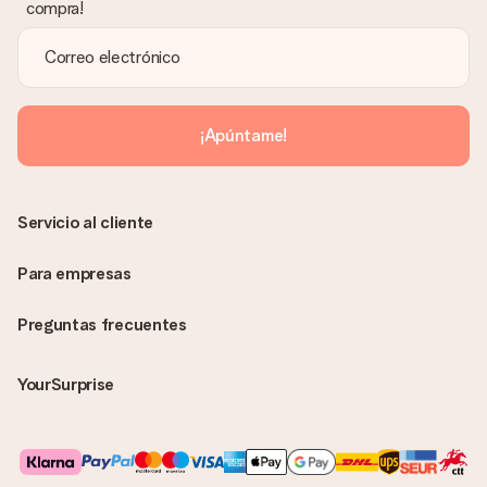
compra!
buscaremos una solución adecuada para ti.
¿Se envía la factura junto con el pedido?
La factura y cualquier otra información relativa a tu regalo se
enviará únicamente por correo electrónico. El regalo se enviará
sin ninguna información adicional Así, evitaremos que la
¡Apúntame!
persona que recibe el regalo la vea. ¡No le enviaremos nada
más que su increíble regalo! ¿Quieres que sepa quién se lo
envía? ¡Rellena nuestra chulísima tarjeta de regalo en la cesta
de la compra!
Servicio al cliente
Para empresas
Preguntas frecuentes
YourSurprise