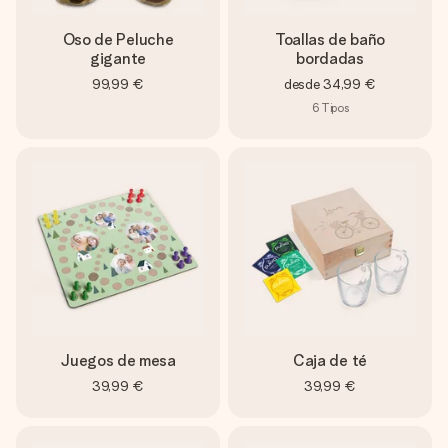
Oso de Peluche
Toallas de baño
gigante
bordadas
99,99 €
desde
34,99 €
6
Tipos
Juegos de mesa
Caja de té
39,99 €
39,99 €