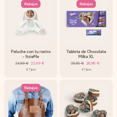
Rebajas
Rebajas
Peluche con tu rostro
Tableta de Chocolate
- ItsieMe
Milka XL
24,99 €
22,49 €
29,95 €
26,96 €
6
Tipos
4
Tipos
Rebajas