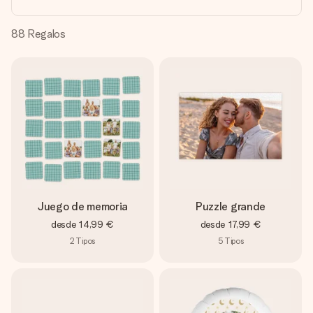
un mensaje que llegue al corazón. Sin complicaciones, solo
todo el amor para el momento.
88
Regalos
Juego de memoria
Puzzle grande
desde
14,99 €
desde
17,99 €
2
Tipos
5
Tipos