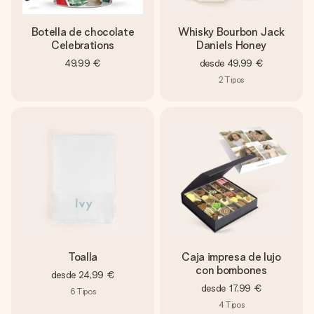
Botella de chocolate
Whisky Bourbon Jack
Celebrations
Daniels Honey
49,99 €
desde
49,99 €
2
Tipos
Toalla
Caja impresa de lujo
con bombones
desde
24,99 €
desde
17,99 €
6
Tipos
4
Tipos