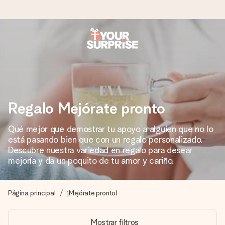
Pide hoy y se envía en 1 día laborable
Preparamos tu regalo con cuidado y lo enviamos al vuelo,
para que lo entregues en el momento perfecto, cuando más
importa.
Regalo Mejórate pronto
Qué mejor que demostrar tu apoyo a alguien que no lo
4,5 (basado en +15.000 opiniones)
está pasando bien que con un regalo personalizado.
Nuestros regalos inspiran. Los clientes nos dan un 4,5 en
Descubre nuestra variedad en regalo para desear
Google Reviews.
mejoría y da un poquito de tu amor y cariño.
Página principal
¡Mejórate pronto!
Tarjeta de felicitación gratuita
Crea algo único en pocos pasos – con su nombre, tu foto o
Mostrar filtros