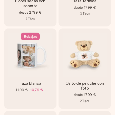
Flores secas con
Taza térmica
soporte
desde
17,99 €
desde
27,99 €
3
Tipos
2
Tipos
Rebajas
Taza blanca
Osito de peluche con
foto
11,99 €
10,79 €
desde
17,99 €
2
Tipos