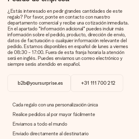
¿Qué es exactamente una tarjeta de regalo?
Al hacer clic en 'Tarjeta gratis' en la cesta de la compra,
¿Estás interesado en pedir grandes cantidades de este
puedes agregar la tarjeta gratuita a tu regalo. Puedes poner
regalo? Por favor, ponte en contacto con nuestro
un mensaje personal en esta tarjeta para que el destinatario
departamento comercial y recibe una cotización inmediata.
sepa exactamente a quién agradecer por esta hermosa
En el apartado "Información adicional" puedes incluir más
sorpresa.
información sobre el pedido, producto, dirección de envío,
datos de facturación o cualquier información relevante del
¿Está envuelto mi regalo?
pedido. Estamos disponibles en español de lunes a viernes
Actualmente, no tenemos (aún) un servicio de envoltura de
de 08:30 - 17:00. Fuera de esta franja horaria la atención
regalos para envolver tu presente. Los regalos se envían en
será en inglés. Puedes enviarnos un correo electrónico y
una caja decorada con motivos de fiesta. Así, tu obsequio
siempre serás atendido en español.
está listo para ser entregado o enviarse directamente al
destinatario.
b2b@yoursurprise.es
+31 111 700 212
Tiempo de entrega, opciones de entrega y
costos de envío.
Cada regalo con una personalización única
¿Puedo elegir una fecha de entrega?
Elegir la fecha exacta de entrega no es posible. Una vez
Realice pedidos al por mayor fácilmente
personalizado y completado tu pedido, recibirás una
confirmación con las fechas estimadas de entrega. Una vez
Enviamos a todo el mundo
que el pedido haya sido enviado, será la empresa de
Enviado directamente al destinatario
transportes la encargada de entregar el regalo.