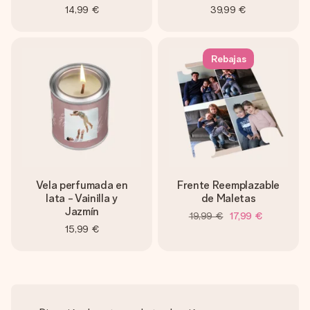
14,99 €
39,99 €
Rebajas
Vela perfumada en
Frente Reemplazable
lata - Vainilla y
de Maletas
Jazmín
19,99 €
17,99 €
15,99 €