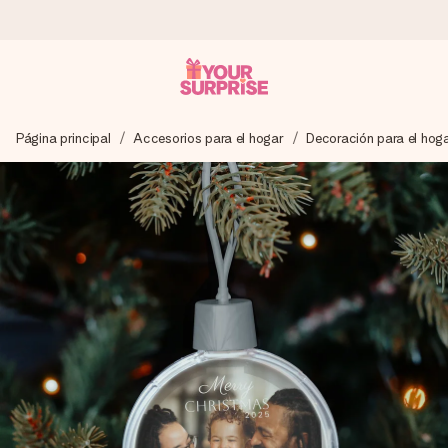
Pide hoy y se envía en 1 día laborable
Página principal
Accesorios para el hogar
Decoración para el hog
Preparamos tu regalo con cuidado y lo enviamos al vuelo,
para que lo entregues en el momento perfecto, cuando más
importa.
4,5 (basado en +15.000 opiniones)
Nuestros regalos inspiran. Los clientes nos dan un 4,5 en
Google Reviews.
Tarjeta de felicitación gratuita
Crea algo único en pocos pasos – con su nombre, tu foto o