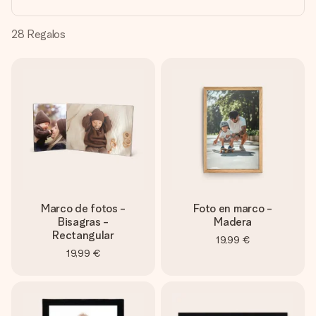
un mensaje que llegue al corazón. Sin complicaciones, solo
todo el amor para el momento.
28
Regalos
Marco de fotos -
Foto en marco -
Bisagras -
Madera
Rectangular
19,99 €
19,99 €