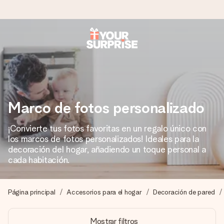
Pide hoy y se envía en 1 día laborable
Preparamos tu regalo con cuidado y lo enviamos al vuelo,
para que lo entregues en el momento perfecto, cuando más
importa.
Marco de fotos personalizado
¡Convierte tus fotos favoritas en un regalo único con
4,5 (basado en +15.000 opiniones)
los marcos de fotos personalizados! Ideales para la
Nuestros regalos inspiran. Los clientes nos dan un 4,5 en
decoración del hogar, añadiendo un toque personal a
Google Reviews.
cada habitación.
Página principal
Accesorios para el hogar
Decoración de pared
Tarjeta de felicitación gratuita
Crea algo único en pocos pasos – con su nombre, tu foto o
Mostrar filtros