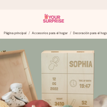
Pide hoy y se envía en 1 día laborable
Página principal
Accesorios para el hogar
Decoración para el hog
Preparamos tu regalo con cuidado y lo enviamos al vuelo,
para que lo entregues en el momento perfecto, cuando más
importa.
4,5 (basado en +15.000 opiniones)
Nuestros regalos inspiran. Los clientes nos dan un 4,5 en
Google Reviews.
Tarjeta de felicitación gratuita
Crea algo único en pocos pasos – con su nombre, tu foto o