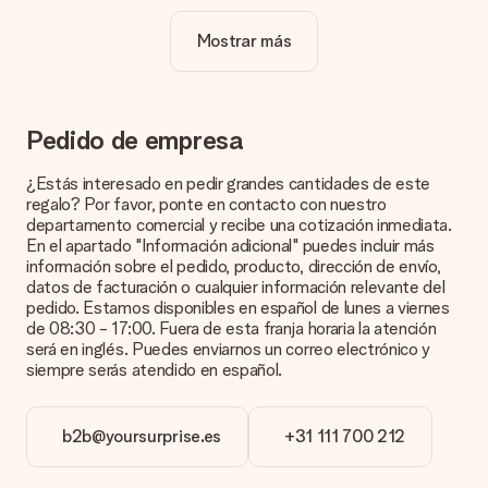
verdaderamente único.
Mostrar más
¿La personalización está incluida en el precio?
El precio que se muestra en el sitio web incluye la
personalización de tu obsequio. ¡Bonito y claro!
¿Cómo puedo saber si mi imagen tiene la calidad
Pedido de empresa
adecuada?
Queremos asegurarnos de que estás completamente
¿Estás interesado en pedir grandes cantidades de este
satisfecho con tu regalo. Por eso es importante utilizar fotos
regalo? Por favor, ponte en contacto con nuestro
de alta calidad. Si no estás seguro de la calidad de la imagen,
departamento comercial y recibe una cotización inmediata.
ponte en contacto con nuestro equipo de atención al cliente e
En el apartado "Información adicional" puedes incluir más
incluye la foto junto con el regalo que te interesa encargar.
información sobre el pedido, producto, dirección de envío,
Ellos podrán comprobar la calidad por ti.
datos de facturación o cualquier información relevante del
pedido. Estamos disponibles en español de lunes a viernes
¿Qué formatos puedo cargar?
de 08:30 - 17:00. Fuera de esta franja horaria la atención
Puedes carga archivos JPG y PNG en nuestro editor. ¿Es
será en inglés. Puedes enviarnos un correo electrónico y
esto demasiado técnico o tienes una imagen de un formato
siempre serás atendido en español.
diferente que te gustaría usar? Ponte en contacto con
nuestro servicio de atención al cliente. ¡Estaremos
encantados de ayudarte para que puedas crear el regalo que
b2b@yoursurprise.es
+31 111 700 212
deseas!
¿Qué pasa si el color u opción que deseo no está