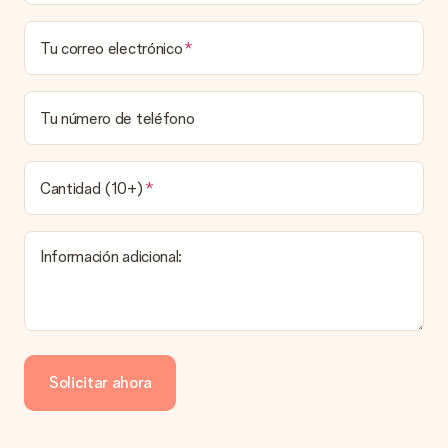
costos de envío.
¿Puedo elegir una fecha de entrega?
Tu correo electrónico
Elegir la fecha exacta de entrega no es posible. Una vez
personalizado y completado tu pedido, recibirás una
confirmación con las fechas estimadas de entrega. Una vez
que el pedido haya sido enviado, será la empresa de
Tu número de teléfono
transportes la encargada de entregar el regalo.
¿Cuál es el tiempo de entrega y cuándo recibo mi
obsequio?
Cantidad (10+)
El tiempo de entrega se puede encontrar en la página del
producto del regalo.
Información adicional:
Pago
¿Cómo puedo pagar mi pedido?
Ofrecemos los siguientes métodos de pago: Paypal, tarjeta
de crédito o transferencia bancaria. En caso de elegir
Solicitar ahora
transferencia bancaria, ten en cuenta 3 días adicionales para la
entrega de tu regalo.
Regalo recibido