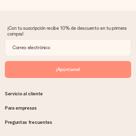
¿Qué pasa si el regalo no es del todo de mi agrado?
Lamentamos mucho que no estés satisfecho con tu regalo.
No era nuestra intención, por lo que nos gustaría resolver este
asunto contigo. Ponte en contacto con nuestro equipo de
¡Con tu suscripción recibe 10% de descuento en tu primera
atención al cliente por teléfono, correo electrónico o chat y
compra!
buscaremos una solución adecuada para ti.
¿Se envía la factura junto con el pedido?
La factura y cualquier otra información relativa a tu regalo se
enviará únicamente por correo electrónico. El regalo se enviará
sin ninguna información adicional Así, evitaremos que la
¡Apúntame!
persona que recibe el regalo la vea. ¡No le enviaremos nada
más que su increíble regalo! ¿Quieres que sepa quién se lo
envía? ¡Rellena nuestra chulísima tarjeta de regalo en la cesta
de la compra!
Servicio al cliente
Para empresas
Preguntas frecuentes