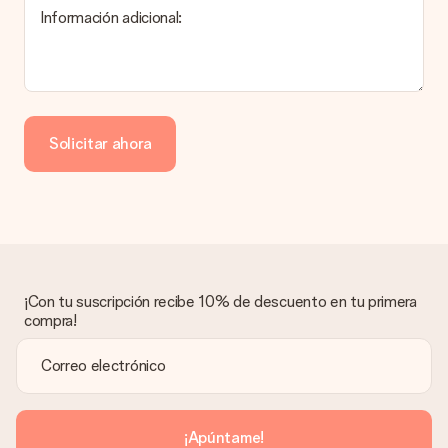
Información adicional:
Pago
¿Cómo puedo pagar mi pedido?
Ofrecemos los siguientes métodos de pago: Paypal, tarjeta
de crédito o transferencia bancaria. En caso de elegir
Solicitar ahora
transferencia bancaria, ten en cuenta 3 días adicionales para la
entrega de tu regalo.
Regalo recibido
¿Qué pasa si el regalo no es del todo de mi agrado?
Lamentamos mucho que no estés satisfecho con tu regalo.
No era nuestra intención, por lo que nos gustaría resolver este
asunto contigo. Ponte en contacto con nuestro equipo de
¡Con tu suscripción recibe 10% de descuento en tu primera
atención al cliente por teléfono, correo electrónico o chat y
compra!
buscaremos una solución adecuada para ti.
¿Se envía la factura junto con el pedido?
La factura y cualquier otra información relativa a tu regalo se
enviará únicamente por correo electrónico. El regalo se enviará
sin ninguna información adicional Así, evitaremos que la
¡Apúntame!
persona que recibe el regalo la vea. ¡No le enviaremos nada