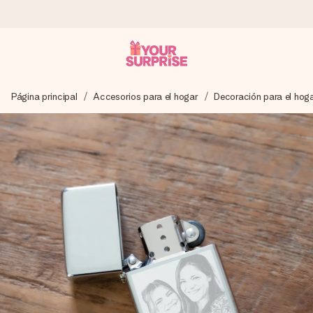
Pide hoy y se envía en 1 día laborable
Página principal
Accesorios para el hogar
Decoración para el hog
Preparamos tu regalo con cuidado y lo enviamos al vuelo,
para que lo entregues en el momento perfecto, cuando más
importa.
4,5 (basado en +15.000 opiniones)
Nuestros regalos inspiran. Los clientes nos dan un 4,5 en
Google Reviews.
Tarjeta de felicitación gratuita
Crea algo único en pocos pasos – con su nombre, tu foto o