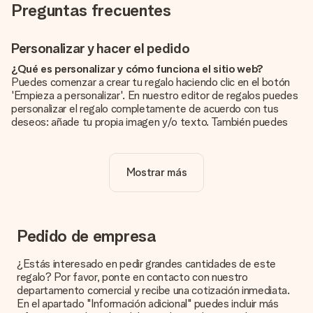
Preguntas frecuentes
Personalizar y hacer el pedido
¿Qué es personalizar y cómo funciona el sitio web?
Puedes comenzar a crear tu regalo haciendo clic en el botón
'Empieza a personalizar'. En nuestro editor de regalos puedes
personalizar el regalo completamente de acuerdo con tus
deseos: añade tu propia imagen y/o texto. También puedes
optar por un diseño genial para que tu regalo sea
verdaderamente único.
Mostrar más
¿La personalización está incluida en el precio?
El precio que se muestra en el sitio web incluye la
personalización de tu obsequio. ¡Bonito y claro!
¿Cómo puedo saber si mi imagen tiene la calidad
Pedido de empresa
adecuada?
Queremos asegurarnos de que estás completamente
¿Estás interesado en pedir grandes cantidades de este
satisfecho con tu regalo. Por eso es importante utilizar fotos
regalo? Por favor, ponte en contacto con nuestro
de alta calidad. Si no estás seguro de la calidad de la imagen,
departamento comercial y recibe una cotización inmediata.
ponte en contacto con nuestro equipo de atención al cliente e
En el apartado "Información adicional" puedes incluir más
incluye la foto junto con el regalo que te interesa encargar.