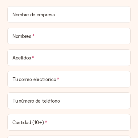
sorpresa.
¿Está envuelto mi regalo?
Nombre de empresa
Actualmente, no tenemos (aún) un servicio de envoltura de
regalos para envolver tu presente. Los regalos se envían en
una caja decorada con motivos de fiesta. Así, tu obsequio
está listo para ser entregado o enviarse directamente al
Nombres
destinatario.
Tiempo de entrega, opciones de entrega y
Apellidos
costos de envío.
¿Puedo elegir una fecha de entrega?
Tu correo electrónico
Elegir la fecha exacta de entrega no es posible. Una vez
personalizado y completado tu pedido, recibirás una
confirmación con las fechas estimadas de entrega. Una vez
que el pedido haya sido enviado, será la empresa de
Tu número de teléfono
transportes la encargada de entregar el regalo.
¿Cuál es el tiempo de entrega y cuándo recibo mi
obsequio?
Cantidad (10+)
El tiempo de entrega se puede encontrar en la página del
producto del regalo.