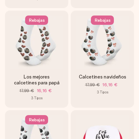
Rebajas
Rebajas
Los mejores
Calcetines navideños
calcetines para papá
17,99 €
16,16 €
17,99 €
16,16 €
3
Tipos
3
Tipos
Rebajas