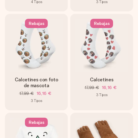
4
Tipos
3
Tipos
Rebajas
Rebajas
Calcetines con foto
Calcetines
de mascota
17,99 €
16,16 €
17,99 €
16,16 €
3
Tipos
3
Tipos
Rebajas