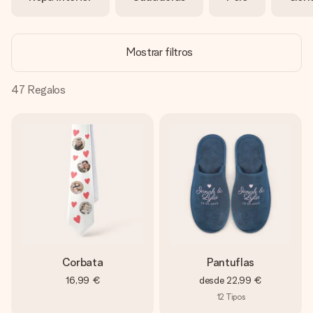
un mensaje que llegue al corazón. Sin complicaciones, solo
todo el amor para el momento.
Mostrar filtros
47
Regalos
Corbata
Pantuflas
16,99 €
desde
22,99 €
12
Tipos