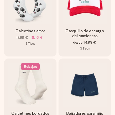
Calcetines amor
Casquillo de encargo
del camionero
17,99 €
16,16 €
desde
14,99 €
3
Tipos
3
Tipos
Rebajas
Calcetines bordados
Bañadores para niño