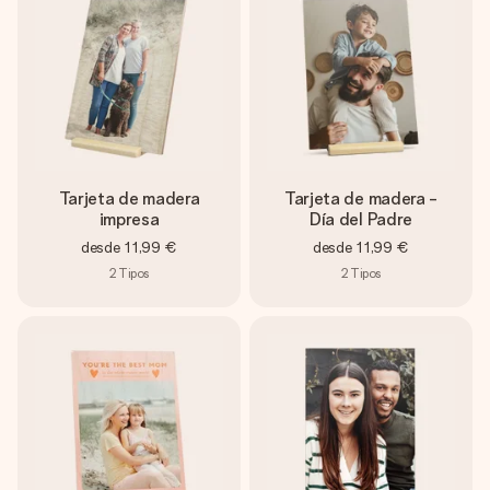
un mensaje que llegue al corazón. Sin complicaciones, solo
todo el amor para el momento.
Tarjeta de madera
Tarjeta de madera -
impresa
Día del Padre
desde
11,99 €
desde
11,99 €
2
Tipos
2
Tipos