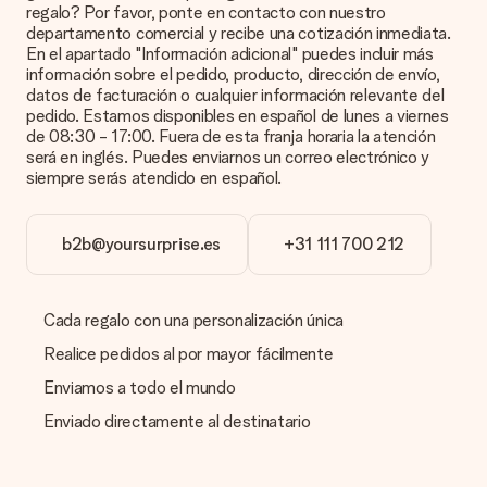
puedes agregar la tarjeta gratuita a tu regalo. Puedes poner
regalo? Por favor, ponte en contacto con nuestro
un mensaje personal en esta tarjeta para que el destinatario
departamento comercial y recibe una cotización inmediata.
sepa exactamente a quién agradecer por esta hermosa
En el apartado "Información adicional" puedes incluir más
sorpresa.
información sobre el pedido, producto, dirección de envío,
datos de facturación o cualquier información relevante del
¿Está envuelto mi regalo?
pedido. Estamos disponibles en español de lunes a viernes
Actualmente, no tenemos (aún) un servicio de envoltura de
de 08:30 - 17:00. Fuera de esta franja horaria la atención
regalos para envolver tu presente. Los regalos se envían en
será en inglés. Puedes enviarnos un correo electrónico y
una caja decorada con motivos de fiesta. Así, tu obsequio
siempre serás atendido en español.
está listo para ser entregado o enviarse directamente al
destinatario.
b2b@yoursurprise.es
+31 111 700 212
Tiempo de entrega, opciones de entrega y
costos de envío.
Cada regalo con una personalización única
¿Puedo elegir una fecha de entrega?
Elegir la fecha exacta de entrega no es posible. Una vez
Realice pedidos al por mayor fácilmente
personalizado y completado tu pedido, recibirás una
confirmación con las fechas estimadas de entrega. Una vez
Enviamos a todo el mundo
que el pedido haya sido enviado, será la empresa de
Enviado directamente al destinatario
transportes la encargada de entregar el regalo.
¿Cuál es el tiempo de entrega y cuándo recibo mi