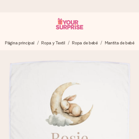
Pide hoy y se envía en 1 día laborable
Página principal
Ropa y Textil
Ropa de bebé
Mantita de bebé
Preparamos tu regalo con cuidado y lo enviamos al vuelo,
para que lo entregues en el momento perfecto, cuando más
importa.
4,5 (basado en +15.000 opiniones)
Nuestros regalos inspiran. Los clientes nos dan un 4,5 en
Google Reviews.
Tarjeta de felicitación gratuita
Crea algo único en pocos pasos – con su nombre, tu foto o