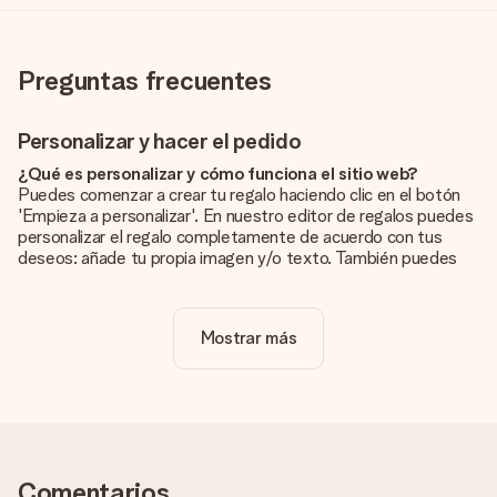
Preguntas frecuentes
Personalizar y hacer el pedido
¿Qué es personalizar y cómo funciona el sitio web?
Puedes comenzar a crear tu regalo haciendo clic en el botón
'Empieza a personalizar'. En nuestro editor de regalos puedes
personalizar el regalo completamente de acuerdo con tus
deseos: añade tu propia imagen y/o texto. También puedes
optar por un diseño genial para que tu regalo sea
verdaderamente único.
Mostrar más
¿La personalización está incluida en el precio?
El precio que se muestra en el sitio web incluye la
personalización de tu obsequio. ¡Bonito y claro!
¿Cómo puedo saber si mi imagen tiene la calidad
adecuada?
Queremos asegurarnos de que estás completamente
Comentarios
satisfecho con tu regalo. Por eso es importante utilizar fotos