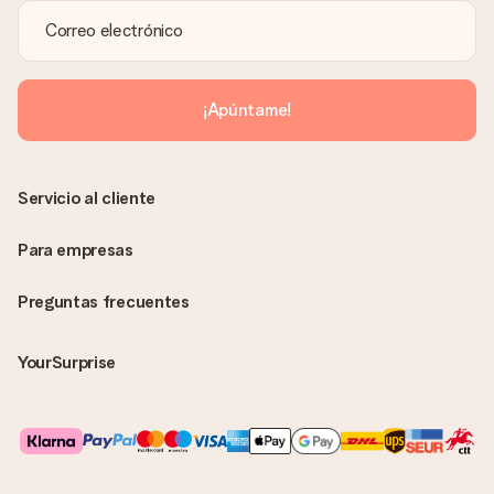
¿Se envía la factura junto con el pedido?
La factura y cualquier otra información relativa a tu regalo se
enviará únicamente por correo electrónico. El regalo se enviará
sin ninguna información adicional Así, evitaremos que la
¡Apúntame!
persona que recibe el regalo la vea. ¡No le enviaremos nada
más que su increíble regalo! ¿Quieres que sepa quién se lo
envía? ¡Rellena nuestra chulísima tarjeta de regalo en la cesta
de la compra!
Servicio al cliente
Para empresas
Preguntas frecuentes
YourSurprise