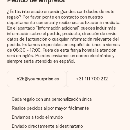
adecuada?
Queremos asegurarnos de que estás completamente
¿Estás interesado en pedir grandes cantidades de este
satisfecho con tu regalo. Por eso es importante utilizar fotos
regalo? Por favor, ponte en contacto con nuestro
de alta calidad. Si no estás seguro de la calidad de la imagen,
departamento comercial y recibe una cotización inmediata.
ponte en contacto con nuestro equipo de atención al cliente e
En el apartado "Información adicional" puedes incluir más
incluye la foto junto con el regalo que te interesa encargar.
información sobre el pedido, producto, dirección de envío,
Ellos podrán comprobar la calidad por ti.
datos de facturación o cualquier información relevante del
pedido. Estamos disponibles en español de lunes a viernes
¿Qué formatos puedo cargar?
de 08:30 - 17:00. Fuera de esta franja horaria la atención
Puedes carga archivos JPG y PNG en nuestro editor. ¿Es
será en inglés. Puedes enviarnos un correo electrónico y
esto demasiado técnico o tienes una imagen de un formato
siempre serás atendido en español.
diferente que te gustaría usar? Ponte en contacto con
nuestro servicio de atención al cliente. ¡Estaremos
encantados de ayudarte para que puedas crear el regalo que
b2b@yoursurprise.es
+31 111 700 212
deseas!
¿Qué pasa si el color u opción que deseo no está
disponible?
Cada regalo con una personalización única
¿Estás buscando un regalo específico o un regalo en un color
específico, pero no aparece en el sitio web? Ponte en
Realice pedidos al por mayor fácilmente
contacto con nuestro equipo de servicio al cliente; ¡Nos
Enviamos a todo el mundo
encantará ayudarte!
Enviado directamente al destinatario
¿Cómo agrego una tarjeta de regalo a mi obsequio? /