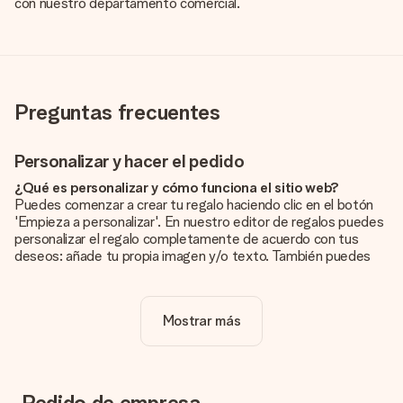
con nuestro departamento comercial.
Preguntas frecuentes
Personalizar y hacer el pedido
¿Qué es personalizar y cómo funciona el sitio web?
Puedes comenzar a crear tu regalo haciendo clic en el botón
'Empieza a personalizar'. En nuestro editor de regalos puedes
personalizar el regalo completamente de acuerdo con tus
deseos: añade tu propia imagen y/o texto. También puedes
optar por un diseño genial para que tu regalo sea
verdaderamente único.
Mostrar más
¿La personalización está incluida en el precio?
El precio que se muestra en el sitio web incluye la
personalización de tu obsequio. ¡Bonito y claro!
¿Cómo puedo saber si mi imagen tiene la calidad
Pedido de empresa