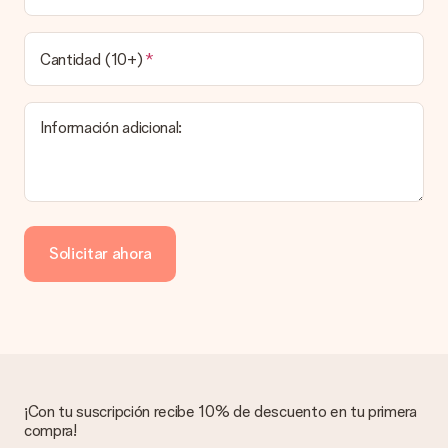
¿Cuál es el tiempo de entrega y cuándo recibo mi
obsequio?
Cantidad (10+)
El tiempo de entrega se puede encontrar en la página del
producto del regalo.
Información adicional:
Pago
¿Cómo puedo pagar mi pedido?
Ofrecemos los siguientes métodos de pago: Paypal, tarjeta
de crédito o transferencia bancaria. En caso de elegir
Solicitar ahora
transferencia bancaria, ten en cuenta 3 días adicionales para la
entrega de tu regalo.
Regalo recibido
¿Qué pasa si el regalo no es del todo de mi agrado?
Lamentamos mucho que no estés satisfecho con tu regalo.
No era nuestra intención, por lo que nos gustaría resolver este
asunto contigo. Ponte en contacto con nuestro equipo de
¡Con tu suscripción recibe 10% de descuento en tu primera
atención al cliente por teléfono, correo electrónico o chat y
compra!
buscaremos una solución adecuada para ti.