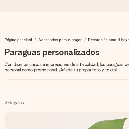
Pide hoy y se envía en 1 día laborable
Página principal
Accesorios para el hogar
Decoración para el hog
Preparamos tu regalo con cuidado y lo enviamos al vuelo, par
Paraguas personalizados
Con diseños únicos e impresiones de alta calidad, los paraguas p
4,5 (basado en +15.000 opiniones)
personal como promocional. ¡Añade tu propia foto y texto!
Nuestros regalos inspiran. Los clientes nos dan un 4,5 en Goo
Tarjeta de felicitación gratuita
2
Regalos
Crea algo único en pocos pasos – con su nombre, tu foto o un m
momento.