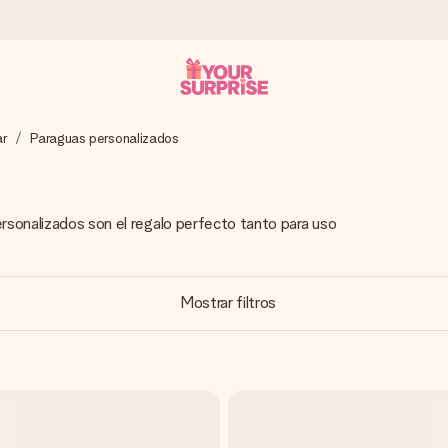
ar
Paraguas personalizados
a que lo entregues en el momento perfecto, cuando más importa.
ersonalizados son el regalo perfecto tanto para uso
gle Reviews.
Mostrar filtros
ensaje que llegue al corazón. Sin complicaciones, solo todo el amo