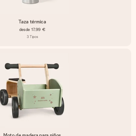
Taza térmica
desde
17,99 €
3
Tipos
Moto de madera para niños