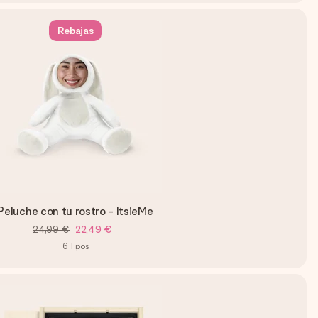
Rebajas
Peluche con tu rostro - ItsieMe
24,99 €
22,49 €
6
Tipos