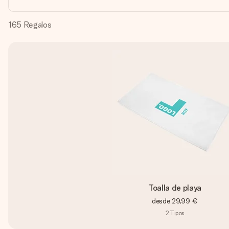
165
Regalos
Toalla de playa
desde
29,99 €
2
Tipos