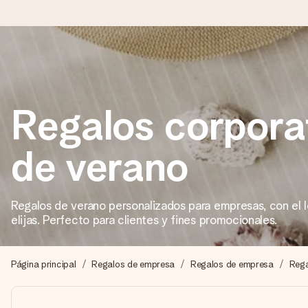
Pide hoy y se envía en 1 día laborable
Preparamos tu regalo con cuidado y lo enviamos al vuelo, par
Regalos corpora
de verano
4,5 (basado en +15.000 opiniones)
Nuestros regalos inspiran. Los clientes nos dan un 4,5 en Goo
Regalos de verano personalizados para empresas, con el l
elijas. Perfecto para clientes y fines promocionales.
Tarjeta de felicitación gratuita
Crea algo único en pocos pasos – con su nombre, tu foto o un m
Página principal
Regalos de empresa
Regalos de empresa
Rega
momento.