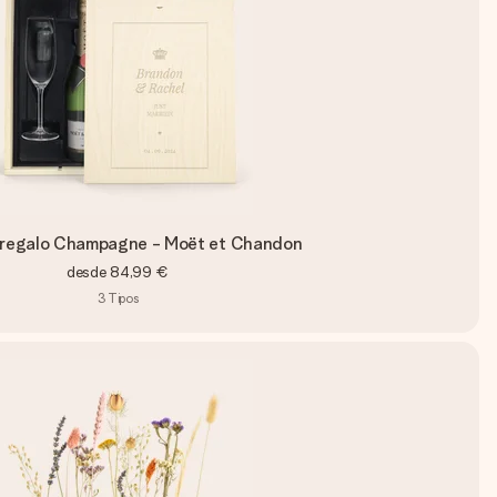
 regalo Champagne - Moët et Chandon
desde
84,99 €
3
Tipos