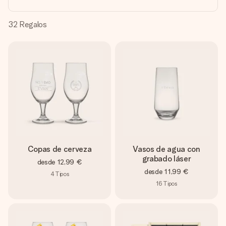
un mensaje que llegue al corazón. Sin complicaciones, solo
todo el amor para el momento.
32
Regalos
Copas de cerveza
Vasos de agua con
grabado láser
desde
12,99 €
desde
11,99 €
4
Tipos
16
Tipos