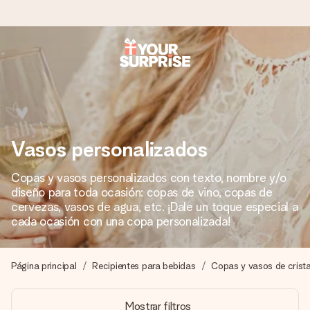
Pide hoy y se envía en 1 día laborable
Preparamos tu regalo con cuidado y lo enviamos al vuelo,
para que lo entregues en el momento perfecto, cuando más
importa.
Vasos personalizados
Copas y vasos personalizados con texto, nombre y/o
4,5 (basado en +15.000 opiniones)
diseño para toda ocasión: copas de vino, copas de
Nuestros regalos inspiran. Los clientes nos dan un 4,5 en
cervezas, vasos de agua, etc. ¡Dale un toque especial a
Google Reviews.
cada ocasión con una copa personalizada!
Página principal
Recipientes para bebidas
Copas y vasos de crista
Tarjeta de felicitación gratuita
Crea algo único en pocos pasos – con su nombre, tu foto o
Mostrar filtros