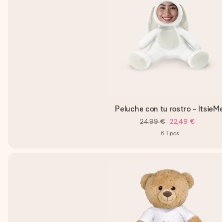
Peluche con tu rostro - ItsieM
24,99 €
22,49 €
6
Tipos