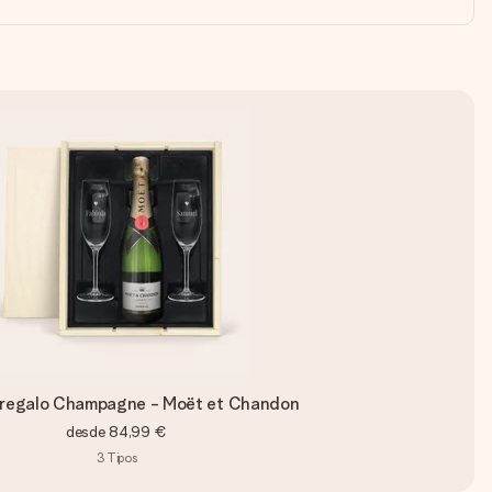
 regalo Champagne - Moët et Chandon
desde
84,99 €
3
Tipos