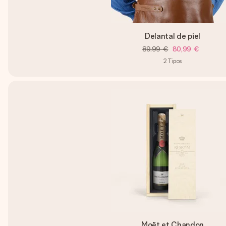
Delantal de piel
89,99 €
80,99 €
2
Tipos
Moët et Chandon