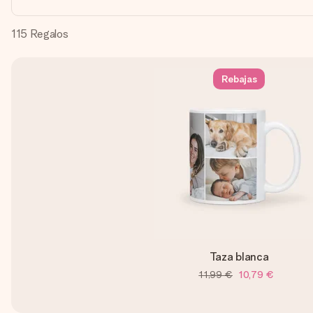
115
Regalos
Rebajas
Taza blanca
11,99 €
10,79 €