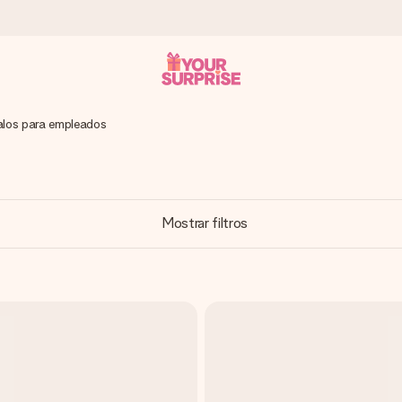
los para empleados
a que lo entregues en el momento perfecto, cuando más importa.
Mostrar filtros
gle Reviews.
ensaje que llegue al corazón. Sin complicaciones, solo todo el amo