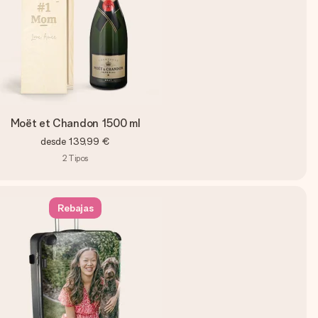
Moët et Chandon 1500 ml
desde
139,99 €
2
Tipos
Rebajas