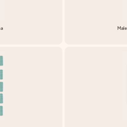
na
Male