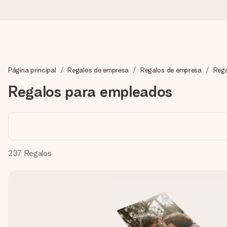
Pide hoy y se envía en 1 día laborable
Página principal
Regalos de empresa
Regalos de empresa
Rega
Preparamos tu regalo con cuidado y lo enviamos al vuelo, par
Regalos para empleados
4,5 (basado en +15.000 opiniones)
Nuestros regalos inspiran. Los clientes nos dan un 4,5 en Goo
237
Regalos
Tarjeta de felicitación gratuita
Crea algo único en pocos pasos – con su nombre, tu foto o un m
momento.