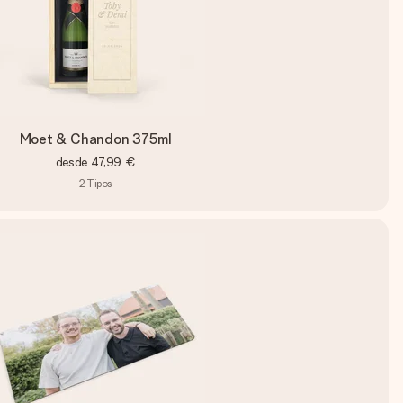
Moet & Chandon 375ml
desde
47,99 €
2
Tipos