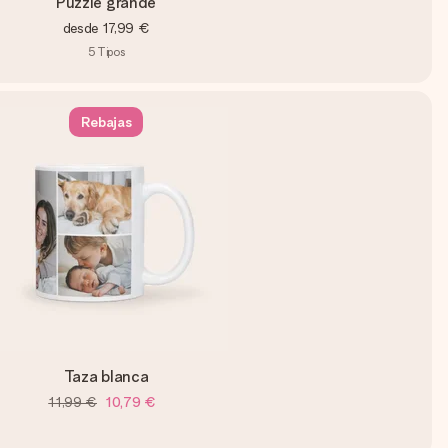
Puzzle grande
desde
17,99 €
5
Tipos
Rebajas
Taza blanca
11,99 €
10,79 €