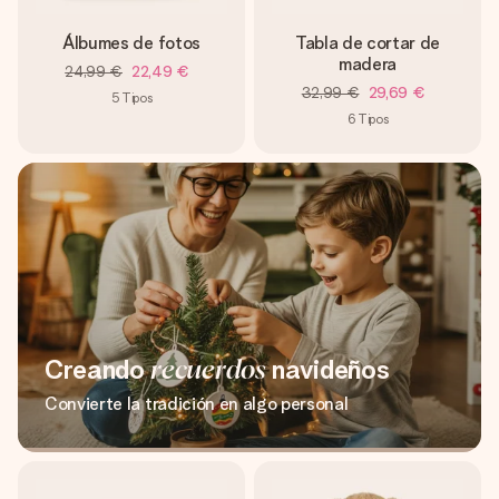
Álbumes de fotos
Tabla de cortar de
madera
24,99 €
22,49 €
32,99 €
29,69 €
5
Tipos
6
Tipos
Creando
recuerdos
navideños
Convierte la tradición en algo personal