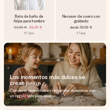
Bata de baño de
Neceser de cuero con
felpa para hombre
grabado
54,99 €
49,49 €
desde
39,99 €
12
Tipos
2
Tipos
Los momentos más dulces se
crean
juntos
Convierte momentos en recuerdos duraderos con
un regalo solo para ellos