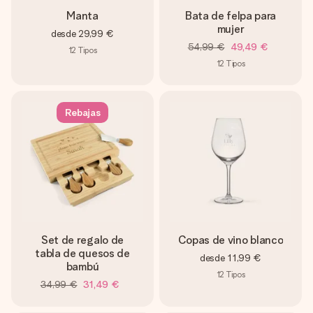
Manta
Bata de felpa para
mujer
desde
29,99 €
54,99 €
49,49 €
12
Tipos
12
Tipos
Rebajas
Set de regalo de
Copas de vino blanco
tabla de quesos de
desde
11,99 €
bambú
12
Tipos
34,99 €
31,49 €