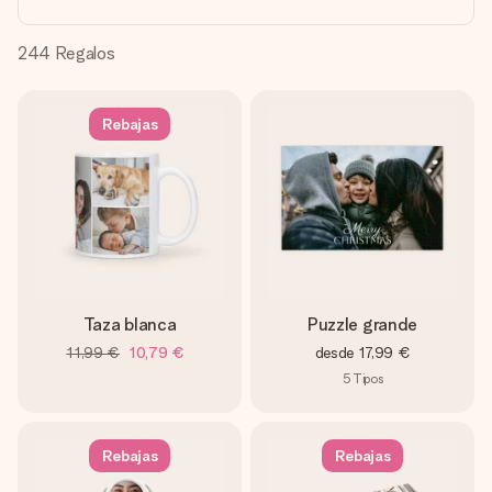
un mensaje que llegue al corazón. Sin complicaciones, solo
todo el amor para el momento.
244
Regalos
Rebajas
Taza blanca
Puzzle grande
11,99 €
10,79 €
desde
17,99 €
5
Tipos
Rebajas
Rebajas