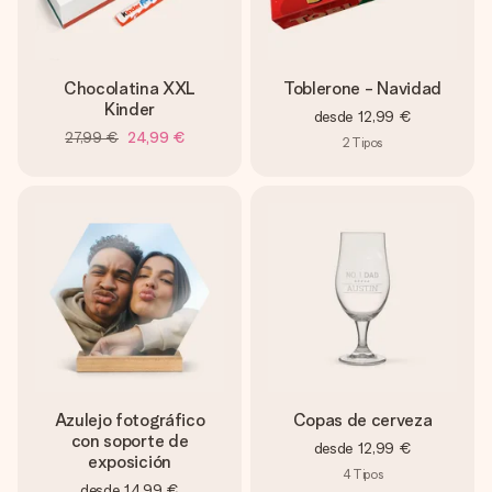
Chocolatina XXL
Toblerone - Navidad
Kinder
desde
12,99 €
27,99 €
24,99 €
2
Tipos
Azulejo fotográfico
Copas de cerveza
con soporte de
desde
12,99 €
exposición
4
Tipos
desde
14,99 €