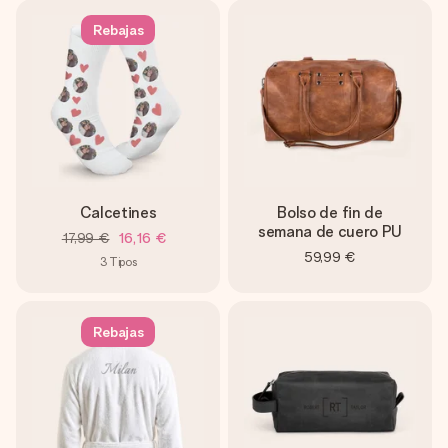
Rebajas
Calcetines
Bolso de fin de
semana de cuero PU
17,99 €
16,16 €
59,99 €
3
Tipos
Rebajas