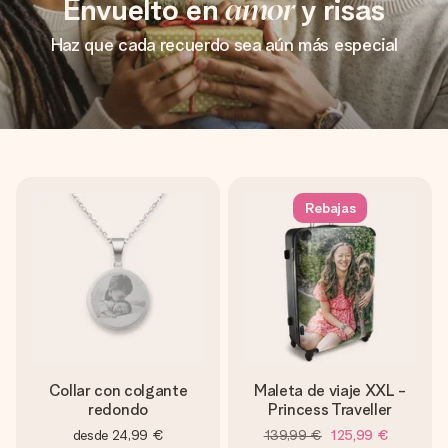
Envuelto en
amor
y risas
Haz que cada recuerdo sea aún más especial
Rebajas
Collar con colgante
Maleta de viaje XXL -
redondo
Princess Traveller
desde
24,99 €
139,99 €
125,99 €