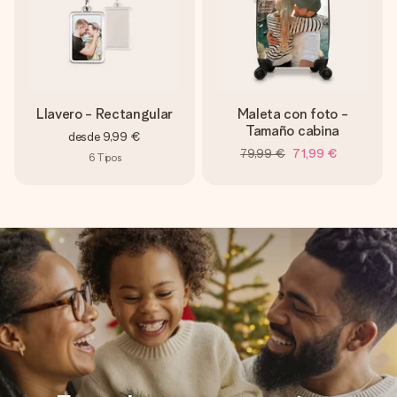
Llavero - Rectangular
Maleta con foto -
Tamaño cabina
desde
9,99 €
79,99 €
71,99 €
6
Tipos