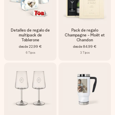
Detalles de regalo de
Pack de regalo
multipack de
Champagne - Moët et
Toblerone
Chandon
desde
22,99 €
desde
84,99 €
6
Tipos
3
Tipos