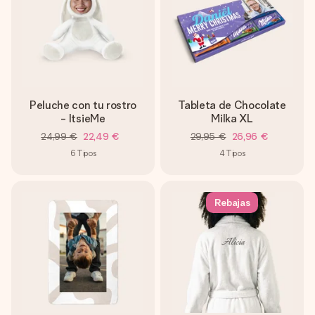
Peluche con tu rostro
Tableta de Chocolate
- ItsieMe
Milka XL
24,99 €
22,49 €
29,95 €
26,96 €
6
Tipos
4
Tipos
Rebajas