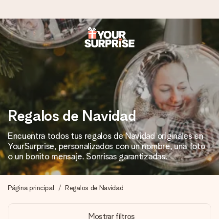
Pide hoy y se envía en 1 día laborable
Preparamos tu regalo con cuidado y lo enviamos al vuelo,
para que lo entregues en el momento perfecto, cuando más
importa.
Regalos de Navidad
4,5 (basado en +15.000 opiniones)
Encuentra todos tus regalos de Navidad originales en
Nuestros regalos inspiran. Los clientes nos dan un 4,5 en
YourSurprise, personalizados con un nombre, una foto
Google Reviews.
o un bonito mensaje. Sonrisas garantizadas.
Página principal
Regalos de Navidad
Tarjeta de felicitación gratuita
Crea algo único en pocos pasos – con su nombre, tu foto o
Mostrar filtros