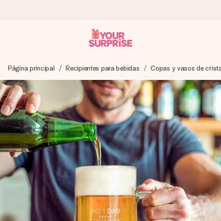
Pide hoy y se envía en 1 día laborable
Página principal
Recipientes para bebidas
Copas y vasos de crista
Preparamos tu regalo con cuidado y lo enviamos al vuelo,
para que lo entregues en el momento perfecto, cuando más
importa.
4,5 (basado en +15.000 opiniones)
Nuestros regalos inspiran. Los clientes nos dan un 4,5 en
Google Reviews.
Tarjeta de felicitación gratuita
Crea algo único en pocos pasos – con su nombre, tu foto o