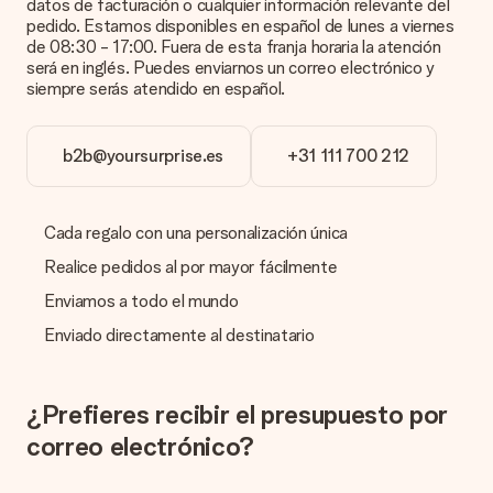
datos de facturación o cualquier información relevante del
El tiempo de entrega se puede encontrar en la página del
pedido. Estamos disponibles en español de lunes a viernes
producto del regalo.
de 08:30 - 17:00. Fuera de esta franja horaria la atención
será en inglés. Puedes enviarnos un correo electrónico y
siempre serás atendido en español.
Pago
b2b@yoursurprise.es
+31 111 700 212
¿Cómo puedo pagar mi pedido?
Ofrecemos los siguientes métodos de pago: Paypal, tarjeta
de crédito o transferencia bancaria. En caso de elegir
transferencia bancaria, ten en cuenta 3 días adicionales para la
Cada regalo con una personalización única
entrega de tu regalo.
Realice pedidos al por mayor fácilmente
Regalo recibido
Enviamos a todo el mundo
¿Qué pasa si el regalo no es del todo de mi agrado?
Enviado directamente al destinatario
Lamentamos mucho que no estés satisfecho con tu regalo.
No era nuestra intención, por lo que nos gustaría resolver este
asunto contigo. Ponte en contacto con nuestro equipo de
atención al cliente por teléfono, correo electrónico o chat y
¿Prefieres recibir el presupuesto por
buscaremos una solución adecuada para ti.
correo electrónico?
¿Se envía la factura junto con el pedido?
La factura y cualquier otra información relativa a tu regalo se