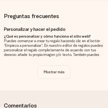
Preguntas frecuentes
Personalizar y hacer el pedido
¿Qué es personalizar y cómo funciona el sitio web?
Puedes comenzar a crear tu regalo haciendo clic en el botón
'Empieza a personalizar'. En nuestro editor de regalos puedes
personalizar el regalo completamente de acuerdo con tus
deseos: añade tu propia imagen y/o texto. También puedes
optar por un diseño genial para que tu regalo sea
verdaderamente único.
Mostrar más
¿La personalización está incluida en el precio?
El precio que se muestra en el sitio web incluye la
personalización de tu obsequio. ¡Bonito y claro!
¿Cómo puedo saber si mi imagen tiene la calidad
adecuada?
Queremos asegurarnos de que estás completamente
Comentarios
satisfecho con tu regalo. Por eso es importante utilizar fotos