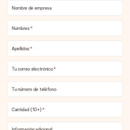
enviará únicamente por correo electrónico. El regalo se enviará
Nombre de empresa
sin ninguna información adicional Así, evitaremos que la
persona que recibe el regalo la vea. ¡No le enviaremos nada
más que su increíble regalo! ¿Quieres que sepa quién se lo
envía? ¡Rellena nuestra chulísima tarjeta de regalo en la cesta
Nombres
de la compra!
Apellidos
Tu correo electrónico
Tu número de teléfono
Cantidad (10+)
Información adicional: