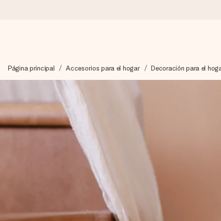
Pide hoy y se envía en 1 día laborable
Página principal
Accesorios para el hogar
Decoración para el hog
Preparamos tu regalo con cuidado y lo enviamos al vuelo, par
4,5 (basado en +15.000 opiniones)
Nuestros regalos inspiran. Los clientes nos dan un 4,5 en Goo
Tarjeta de felicitación gratuita
Crea algo único en pocos pasos – con su nombre, tu foto o un m
momento.