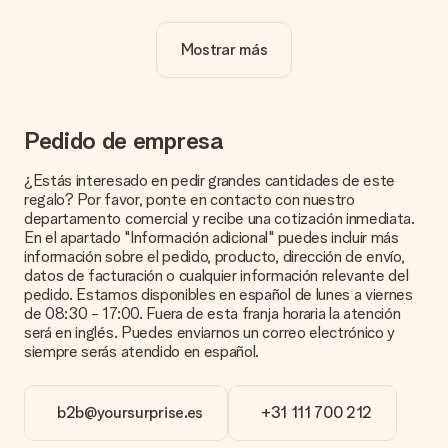
verdaderamente único.
Mostrar más
¿La personalización está incluida en el precio?
El precio que se muestra en el sitio web incluye la
personalización de tu obsequio. ¡Bonito y claro!
¿Cómo puedo saber si mi imagen tiene la calidad
Pedido de empresa
adecuada?
Queremos asegurarnos de que estás completamente
¿Estás interesado en pedir grandes cantidades de este
satisfecho con tu regalo. Por eso es importante utilizar fotos
regalo? Por favor, ponte en contacto con nuestro
de alta calidad. Si no estás seguro de la calidad de la imagen,
departamento comercial y recibe una cotización inmediata.
ponte en contacto con nuestro equipo de atención al cliente e
En el apartado "Información adicional" puedes incluir más
incluye la foto junto con el regalo que te interesa encargar.
información sobre el pedido, producto, dirección de envío,
Ellos podrán comprobar la calidad por ti.
datos de facturación o cualquier información relevante del
pedido. Estamos disponibles en español de lunes a viernes
¿Qué formatos puedo cargar?
de 08:30 - 17:00. Fuera de esta franja horaria la atención
Puedes carga archivos JPG y PNG en nuestro editor. ¿Es
será en inglés. Puedes enviarnos un correo electrónico y
esto demasiado técnico o tienes una imagen de un formato
siempre serás atendido en español.
diferente que te gustaría usar? Ponte en contacto con
nuestro servicio de atención al cliente. ¡Estaremos
encantados de ayudarte para que puedas crear el regalo que
b2b@yoursurprise.es
+31 111 700 212
deseas!