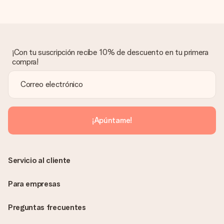
Regalo recibido
¿Qué pasa si el regalo no es del todo de mi agrado?
Lamentamos mucho que no estés satisfecho con tu regalo.
No era nuestra intención, por lo que nos gustaría resolver este
asunto contigo. Ponte en contacto con nuestro equipo de
¡Con tu suscripción recibe 10% de descuento en tu primera
atención al cliente por teléfono, correo electrónico o chat y
compra!
buscaremos una solución adecuada para ti.
¿Se envía la factura junto con el pedido?
La factura y cualquier otra información relativa a tu regalo se
enviará únicamente por correo electrónico. El regalo se enviará
sin ninguna información adicional Así, evitaremos que la
¡Apúntame!
persona que recibe el regalo la vea. ¡No le enviaremos nada
más que su increíble regalo! ¿Quieres que sepa quién se lo
envía? ¡Rellena nuestra chulísima tarjeta de regalo en la cesta
de la compra!
Servicio al cliente
Para empresas
Preguntas frecuentes