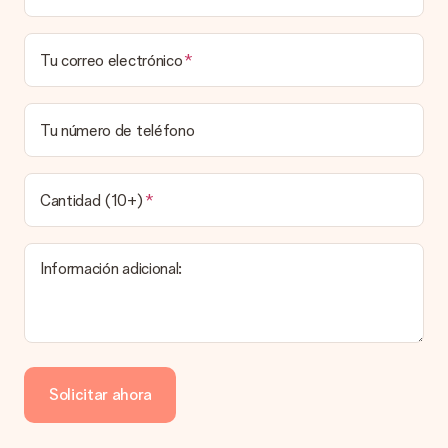
costos de envío.
¿Puedo elegir una fecha de entrega?
Tu correo electrónico
Elegir la fecha exacta de entrega no es posible. Una vez
personalizado y completado tu pedido, recibirás una
confirmación con las fechas estimadas de entrega. Una vez
que el pedido haya sido enviado, será la empresa de
Tu número de teléfono
transportes la encargada de entregar el regalo.
¿Cuál es el tiempo de entrega y cuándo recibo mi
obsequio?
Cantidad (10+)
El tiempo de entrega se puede encontrar en la página del
producto del regalo.
Información adicional:
Pago
¿Cómo puedo pagar mi pedido?
Ofrecemos los siguientes métodos de pago: Paypal, tarjeta
de crédito o transferencia bancaria. En caso de elegir
Solicitar ahora
transferencia bancaria, ten en cuenta 3 días adicionales para la
entrega de tu regalo.