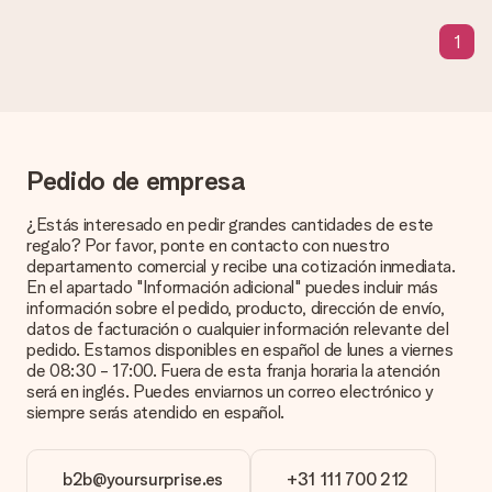
¿Qué pasa si el color u opción que deseo no está
1
disponible?
¿Estás buscando un regalo específico o un regalo en un color
específico, pero no aparece en el sitio web? Ponte en
contacto con nuestro equipo de servicio al cliente; ¡Nos
encantará ayudarte!
¿Cómo agrego una tarjeta de regalo a mi obsequio? /
Pedido de empresa
¿Qué es exactamente una tarjeta de regalo?
Al hacer clic en 'Tarjeta gratis' en la cesta de la compra,
¿Estás interesado en pedir grandes cantidades de este
puedes agregar la tarjeta gratuita a tu regalo. Puedes poner
regalo? Por favor, ponte en contacto con nuestro
un mensaje personal en esta tarjeta para que el destinatario
departamento comercial y recibe una cotización inmediata.
sepa exactamente a quién agradecer por esta hermosa
En el apartado "Información adicional" puedes incluir más
sorpresa.
información sobre el pedido, producto, dirección de envío,
datos de facturación o cualquier información relevante del
¿Está envuelto mi regalo?
pedido. Estamos disponibles en español de lunes a viernes
Actualmente, no tenemos (aún) un servicio de envoltura de
de 08:30 - 17:00. Fuera de esta franja horaria la atención
regalos para envolver tu presente. Los regalos se envían en
será en inglés. Puedes enviarnos un correo electrónico y
una caja decorada con motivos de fiesta. Así, tu obsequio
siempre serás atendido en español.
está listo para ser entregado o enviarse directamente al
destinatario.
b2b@yoursurprise.es
+31 111 700 212