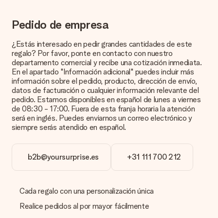
Pedido de empresa
Pago
¿Cómo puedo pagar mi pedido?
¿Estás interesado en pedir grandes cantidades de este
Ofrecemos los siguientes métodos de pago: Paypal, tarjeta
regalo? Por favor, ponte en contacto con nuestro
de crédito o transferencia bancaria. En caso de elegir
departamento comercial y recibe una cotización inmediata.
transferencia bancaria, ten en cuenta 3 días adicionales para la
En el apartado "Información adicional" puedes incluir más
entrega de tu regalo.
información sobre el pedido, producto, dirección de envío,
datos de facturación o cualquier información relevante del
Regalo recibido
pedido. Estamos disponibles en español de lunes a viernes
de 08:30 - 17:00. Fuera de esta franja horaria la atención
¿Qué pasa si el regalo no es del todo de mi agrado?
será en inglés. Puedes enviarnos un correo electrónico y
Lamentamos mucho que no estés satisfecho con tu regalo.
siempre serás atendido en español.
No era nuestra intención, por lo que nos gustaría resolver este
asunto contigo. Ponte en contacto con nuestro equipo de
atención al cliente por teléfono, correo electrónico o chat y
b2b@yoursurprise.es
+31 111 700 212
buscaremos una solución adecuada para ti.
¿Se envía la factura junto con el pedido?
La factura y cualquier otra información relativa a tu regalo se
Cada regalo con una personalización única
enviará únicamente por correo electrónico. El regalo se enviará
sin ninguna información adicional Así, evitaremos que la
Realice pedidos al por mayor fácilmente
persona que recibe el regalo la vea. ¡No le enviaremos nada