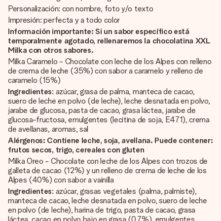
Personalización: con nombre, foto y/o texto
Impresión: perfecta y a todo color
Información importante: Si un sabor específico está
temporalmente agotado, rellenaremos la chocolatina XXL
Milka con otros sabores.
Milka Caramelo - Chocolate con leche de los Alpes con relleno
de crema de leche (35%) con sabor a caramelo y relleno de
caramelo (15%)
Ingredientes
: azúcar, grasa de palma, manteca de cacao,
suero de leche en polvo (de leche), leche desnatada en polvo,
jarabe de glucosa, pasta de cacao, grasa láctea, jarabe de
glucosa-fructosa, emulgentes (lecitina de soja, E471), crema
de avellanas, aromas, sal
Alérgenos: Contiene leche, soja, avellana. Puede contener:
frutos secos, trigo, cereales con gluten
Milka Oreo - Chocolate con leche de los Alpes con trozos de
galleta de cacao (12%) y un relleno de crema de leche de los
Alpes (40%) con sabor a vainilla
Ingredientes
: azúcar, grasas vegetales (palma, palmiste),
manteca de cacao, leche desnatada en polvo, suero de leche
en polvo (de leche), harina de trigo, pasta de cacao, grasa
láctea, cacao en polvo bajo en grasa (0,7%), emulgentes