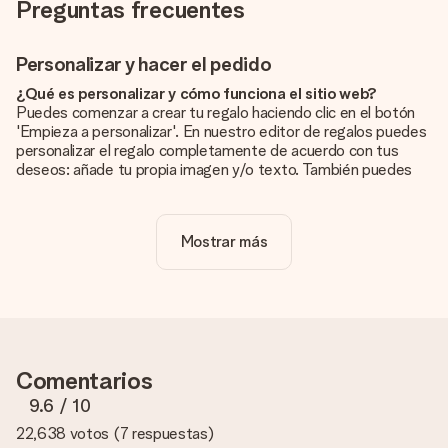
Preguntas frecuentes
Personalizar y hacer el pedido
¿Qué es personalizar y cómo funciona el sitio web?
Puedes comenzar a crear tu regalo haciendo clic en el botón
'Empieza a personalizar'. En nuestro editor de regalos puedes
personalizar el regalo completamente de acuerdo con tus
deseos: añade tu propia imagen y/o texto. También puedes
optar por un diseño genial para que tu regalo sea
verdaderamente único.
Mostrar más
¿La personalización está incluida en el precio?
El precio que se muestra en el sitio web incluye la
personalización de tu obsequio. ¡Bonito y claro!
¿Cómo puedo saber si mi imagen tiene la calidad
adecuada?
Queremos asegurarnos de que estás completamente
Comentarios
satisfecho con tu regalo. Por eso es importante utilizar fotos
de alta calidad. Si no estás seguro de la calidad de la imagen,
9.6
/ 10
ponte en contacto con nuestro equipo de atención al cliente e
22,638 votos
(
7 respuestas
)
incluye la foto junto con el regalo que te interesa encargar.