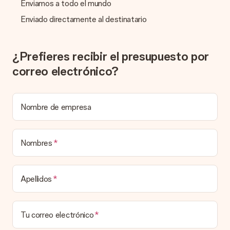
Enviamos a todo el mundo
más que su increíble regalo! ¿Quieres que sepa quién se lo
envía? ¡Rellena nuestra chulísima tarjeta de regalo en la cesta
Enviado directamente al destinatario
de la compra!
¿Prefieres recibir el presupuesto por
correo electrónico?
Nombre de empresa
Nombres
Apellidos
Tu correo electrónico