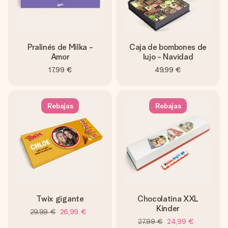
Pralinés de Milka -
Caja de bombones de
Amor
lujo - Navidad
17,99 €
49,99 €
Rebajas
Rebajas
Twix gigante
Chocolatina XXL
Kinder
29,99 €
26,99 €
27,99 €
24,99 €