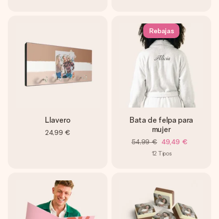
Rebajas
Llavero
Bata de felpa para
mujer
24,99 €
54,99 €
49,49 €
12
Tipos