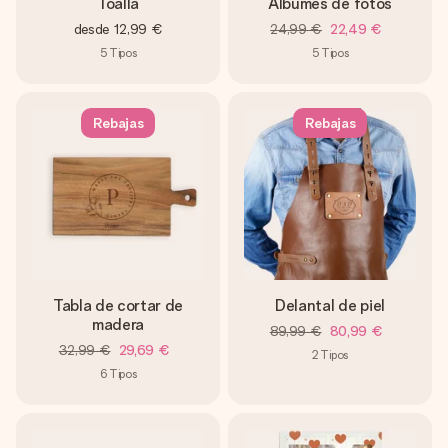
Toalla
Álbumes de fotos
desde
12,99 €
24,99 €
22,49 €
5
Tipos
5
Tipos
Rebajas
Rebajas
Tabla de cortar de
Delantal de piel
madera
89,99 €
80,99 €
32,99 €
29,69 €
2
Tipos
6
Tipos