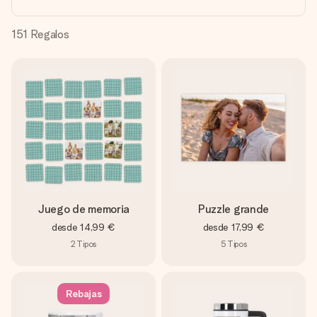
un mensaje que llegue al corazón. Sin complicaciones, solo
todo el amor para el momento.
151
Regalos
Juego de memoria
Puzzle grande
desde
14,99 €
desde
17,99 €
2
Tipos
5
Tipos
Rebajas