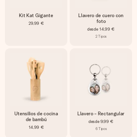
Kit Kat Gigante
Llavero de cuero con
foto
29,99 €
desde
14,99 €
2
Tipos
Utensilios de cocina
Llavero - Rectangular
de bambú
desde
9,99 €
14,99 €
6
Tipos