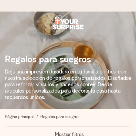
Pide hoy y se envía en 1 día laborable
Preparamos tu regalo con cuidado y lo enviamos al vuelo,
para que lo entregues en el momento perfecto, cuando más
importa.
Regalos para suegros
Deja una impresión duradera en tu familia política con
nuestra selección de regalos personalizados. Diseñados
4,5 (basado en +15.000 opiniones)
para reforzar vínculos y hacerlos sonreír. Desde
Nuestros regalos inspiran. Los clientes nos dan un 4,5 en
artículos personalizados para decorar la casa hasta
Google Reviews.
recuerdos únicos.
Página principal
Regalos para suegros
Tarjeta de felicitación gratuita
Crea algo único en pocos pasos – con su nombre, tu foto o
Mostrar filtros