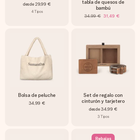
tabla de quesos de
desde
29,99 €
bambú
4
Tipos
34,99 €
31,49 €
Bolsa de peluche
Set de regalo con
cinturón y tarjetero
34,99 €
desde
34,99 €
3
Tipos
Rebajas