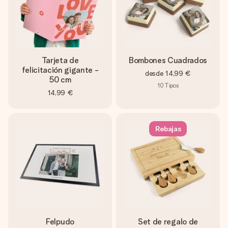
Tarjeta de
Bombones Cuadrados
felicitación gigante -
desde
14,99 €
50 cm
10
Tipos
14,99 €
Rebajas
Felpudo
Set de regalo de