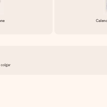
one
Calend
 colgar