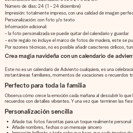
Número de días: 24 (1 - 24 diciembre)
Impresión: totalmente impreso, con una calidad de imagen perfec
Personalización: con foto y/o texto
Información adicional:
- la foto personalizada se puede quitar del calendario y guardar
- este regalo no incluye el marco de fotos de madera, este se p
Por razones técnicas, no es posible añadir caracteres cirílicos, tu
Crea magia navideña con un calendario de advien
Este no es un
calendario de Adviento
cualquiera, es una celebrac
instantáneas familiares, momentos de vacaciones o recuerdos tra
Perfecto para toda la familia
Observa cómo crece la emoción cada mañana al descubrir lo que l
recuerdos con detalles vibrantes. Y una vez que terminen las fie
Personalización sencilla
Añade tus fotos favoritas para un toque realmente personal
Añade nombres, fechas o un mensaje sincero
Impresión brillante a todo color que hace que cada imagen d