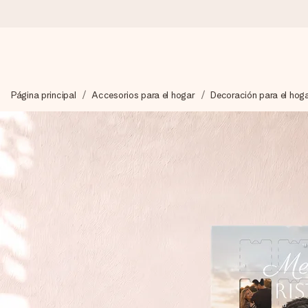
Pide hoy y se envía en 1 día laborable
Página principal
Accesorios para el hogar
Decoración para el hog
Preparamos tu regalo con cuidado y lo enviamos al vuelo, par
4,5 (basado en +15.000 opiniones)
Nuestros regalos inspiran. Los clientes nos dan un 4,5 en Goo
Tarjeta de felicitación gratuita
Crea algo único en pocos pasos – con su nombre, tu foto o un m
momento.