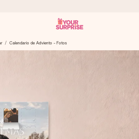
ar
Calendario de Adviento - Fotos
a que lo entregues en el momento perfecto, cuando más importa.
gle Reviews.
ensaje que llegue al corazón. Sin complicaciones, solo todo el amo