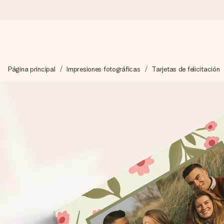
Pide hoy y se envía en 1 día laborable
Página principal
Impresiones fotográficas
Tarjetas de felicitación
Preparamos tu regalo con cuidado y lo enviamos al vuelo, par
4,5 (basado en +15.000 opiniones)
Nuestros regalos inspiran. Los clientes nos dan un 4,5 en Goo
Tarjeta de felicitación gratuita
Crea algo único en pocos pasos – con su nombre, tu foto o un m
momento.