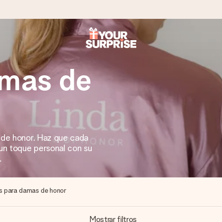
amas de
a que lo entregues en el momento perfecto, cuando más importa.
gle Reviews.
 de honor. Haz que cada
 un toque personal con su
.
ensaje que llegue al corazón. Sin complicaciones, solo todo el amo
s para damas de honor
Mostrar filtros