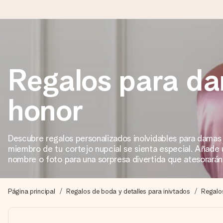
Pide hoy y se envía en 1 día laborable
Regalos para d
Preparamos tu regalo con cuidado y lo enviamos al vuelo, par
honor
4,5 (basado en +15.000 opiniones)
Nuestros regalos inspiran. Los clientes nos dan un 4,5 en Goo
Descubre regalos personalizados inolvidables para damas
miembro de tu cortejo nupcial se sienta especial. Añade
nombre o foto para una sorpresa divertida que atesorarán
Tarjeta de felicitación gratuita
Crea algo único en pocos pasos – con su nombre, tu foto o un m
Página principal
Regalos de boda y detalles para inivtados
Regalo
momento.