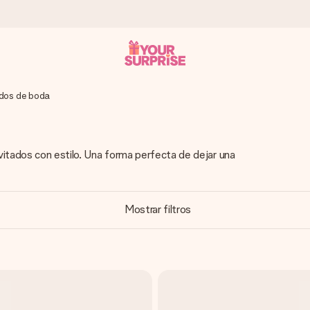
dos de boda
a que lo entregues en el momento perfecto, cuando más importa.
nvitados con estilo. Una forma perfecta de dejar una
gle Reviews.
Mostrar filtros
ensaje que llegue al corazón. Sin complicaciones, solo todo el amo