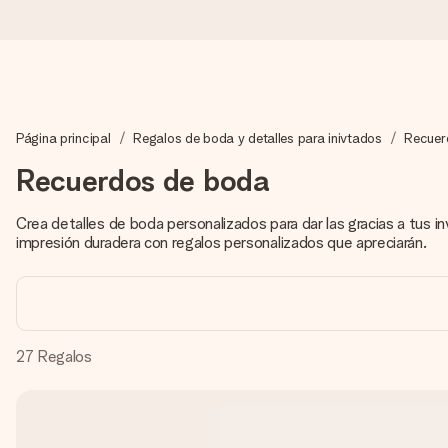
Pide hoy y se envía en 1 día laborable
Página principal
Regalos de boda y detalles para inivtados
Recuer
Preparamos tu regalo con cuidado y lo enviamos al vuelo, par
Recuerdos de boda
Crea detalles de boda personalizados para dar las gracias a tus i
4,5 (basado en +15.000 opiniones)
impresión duradera con regalos personalizados que apreciarán.
Nuestros regalos inspiran. Los clientes nos dan un 4,5 en Goo
Tarjeta de felicitación gratuita
27
Regalos
Crea algo único en pocos pasos – con su nombre, tu foto o un m
momento.