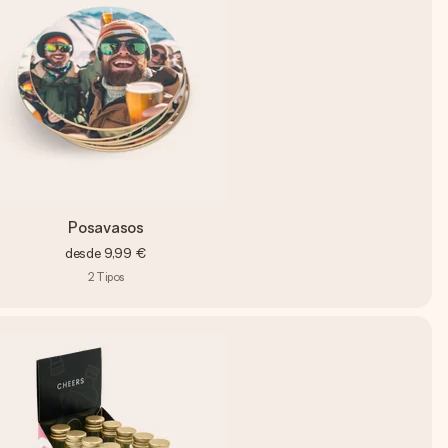
Posavasos
desde
9,99 €
2
Tipos