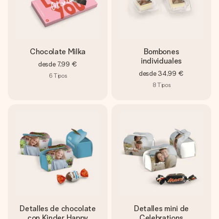
Chocolate Milka
Bombones
individuales
desde
7,99 €
desde
34,99 €
6
Tipos
8
Tipos
Detalles de chocolate
Detalles mini de
con Kinder Happy
Celebrations