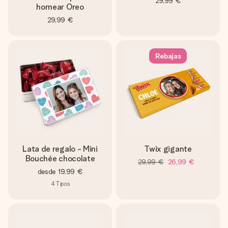
29,99 €
hornear Oreo
29,99 €
Rebajas
Lata de regalo - Mini
Twix gigante
Bouchée chocolate
29,99 €
26,99 €
desde
19,99 €
4
Tipos