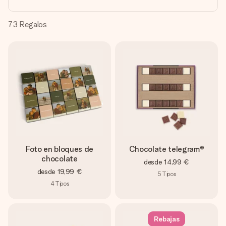
un mensaje que llegue al corazón. Sin complicaciones, solo
todo el amor para el momento.
73
Regalos
Foto en bloques de
Chocolate telegram®
chocolate
desde
14,99 €
desde
19,99 €
5
Tipos
4
Tipos
Rebajas