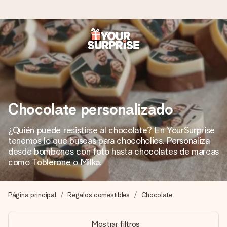
Pide hoy y se envía en 1 día laborable
Preparamos tu regalo con cuidado y lo enviamos al vuelo,
para que lo entregues en el momento perfecto, cuando más
importa.
Chocolate personalizado
¿Quién puede resistirse al chocolate? En YourSurprise
4,5 (basado en +15.000 opiniones)
tenemos lo que buscas para chocoholics. Personaliza
Nuestros regalos inspiran. Los clientes nos dan un 4,5 en
desde bombones con foto hasta chocolates de marcas
Google Reviews.
como Toblerone o Milka.
Página principal
Regalos comestibles
Chocolate
Tarjeta de felicitación gratuita
Crea algo único en pocos pasos – con su nombre, tu foto o
Mostrar filtros