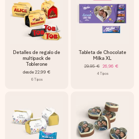
Detalles de regalo de
Tableta de Chocolate
multipack de
Milka XL
Toblerone
29,95 €
26,96 €
desde
22,99 €
4
Tipos
6
Tipos