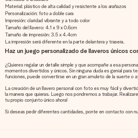
Material: plástico de alta calidad y resistente a los arañazos
Personalización: foto a doble cara
Impresión: claridad vibrante y a todo color
Tamaño del llavero: 4.1 x 9 x 0.6cm
Tamaño de impresión: 3.5 x 4.4cm
La impresión será diferente en la parte delantera y trasera.
Haz un juego personalizado de llaveros únicos co
¿Quieres regalar un detalle simple y que acompañe a esa persona q
momentos divertidos y únicos. Sin ninguna duda es genial para ten
funciones, puede convertirse en un gran amuleto de la suerte o ayu
La creación de un llavero personal con foto es muy fácil y divert
la manera que quieras. Luego nos pondremos a trabajar. Realizare
tu propio conjunto único ahora!
Si deseas pedir diferentes cantidades, ponte en contacto con 