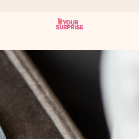
a que lo entregues en el momento perfecto, cuando más importa.
gle Reviews.
ensaje que llegue al corazón. Sin complicaciones, solo todo el amo