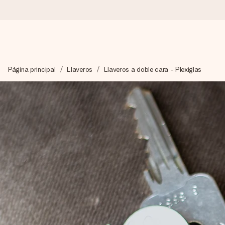
Pide hoy y se envía en 1 día laborable
Página principal
Llaveros
Llaveros a doble cara - Plexiglas
Preparamos tu regalo con cuidado y lo enviamos al vuelo, par
4,5 (basado en +15.000 opiniones)
Nuestros regalos inspiran. Los clientes nos dan un 4,5 en Goo
Tarjeta de felicitación gratuita
Crea algo único en pocos pasos – con su nombre, tu foto o un m
momento.