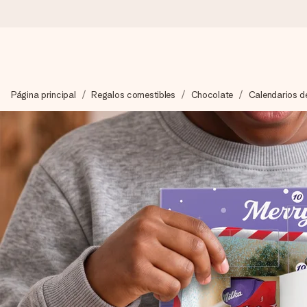
Pide hoy y se envía en 1 día laborable
Página principal
Regalos comestibles
Chocolate
Calendarios d
Preparamos tu regalo con cuidado y lo enviamos al vuelo, par
4,5 (basado en +15.000 opiniones)
Nuestros regalos inspiran. Los clientes nos dan un 4,5 en Goo
Tarjeta de felicitación gratuita
Crea algo único en pocos pasos – con su nombre, tu foto o un m
momento.