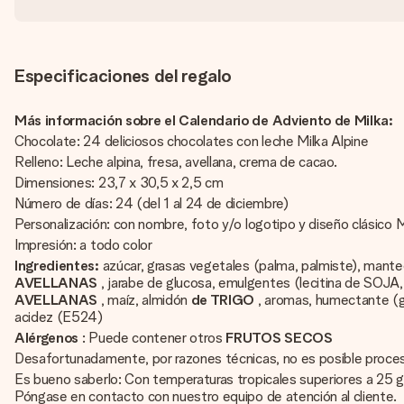
Especificaciones del regalo
Más información sobre el Calendario de Adviento de Milka:
Chocolate: 24 deliciosos chocolates con leche Milka Alpine
Relleno: Leche alpina, fresa, avellana, crema de cacao.
Dimensiones: 23,7 x 30,5 x 2,5 cm
Número de días: 24 (del 1 al 24 de diciembre)
Personalización: con nombre, foto y/o logotipo y diseño clásico M
Impresión: a todo color
Ingredientes:
azúcar, grasas vegetales (palma, palmiste), mant
AVELLANAS
, jarabe de glucosa, emulgentes (lecitina de SOJA,
AVELLANAS
, maíz, almidón
de TRIGO
, aromas, humectante (gl
acidez (E524)
Alérgenos
: Puede contener otros
FRUTOS SECOS
Desafortunadamente, por razones técnicas, no es posible procesar 
Es bueno saberlo: Con temperaturas tropicales superiores a 25 
Póngase en contacto con nuestro equipo de atención al cliente.