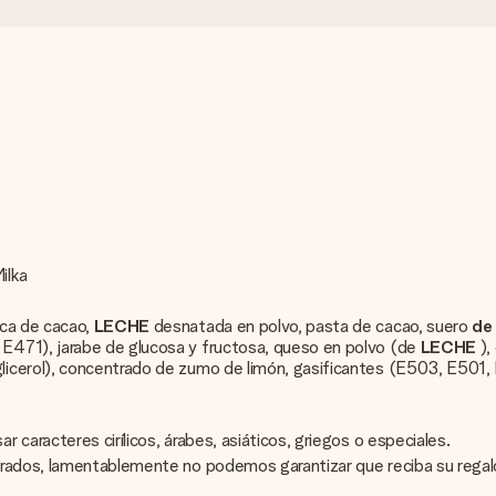
ilka
eca de cacao,
LECHE
desnatada en polvo, pasta de cacao, suero
de
 E471), jarabe de glucosa y fructosa, queso en polvo (de
LECHE
),
icerol), concentrado de zumo de limón, gasificantes (E503, E501, 
caracteres cirílicos, árabes, asiáticos, griegos o especiales.
grados, lamentablemente no podemos garantizar que reciba su regal