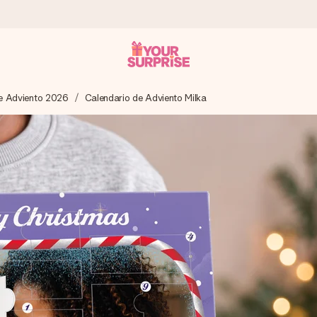
e Adviento 2026
Calendario de Adviento Milka
a que lo entregues en el momento perfecto, cuando más importa.
gle Reviews.
ensaje que llegue al corazón. Sin complicaciones, solo todo el amo