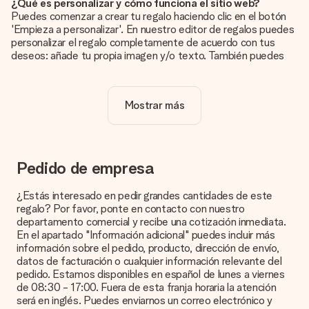
¿Qué es personalizar y cómo funciona el sitio web?
Puedes comenzar a crear tu regalo haciendo clic en el botón
'Empieza a personalizar'. En nuestro editor de regalos puedes
personalizar el regalo completamente de acuerdo con tus
deseos: añade tu propia imagen y/o texto. También puedes
optar por un diseño genial para que tu regalo sea
verdaderamente único.
Mostrar más
¿La personalización está incluida en el precio?
El precio que se muestra en el sitio web incluye la
personalización de tu obsequio. ¡Bonito y claro!
¿Cómo puedo saber si mi imagen tiene la calidad
Pedido de empresa
adecuada?
Queremos asegurarnos de que estás completamente
¿Estás interesado en pedir grandes cantidades de este
satisfecho con tu regalo. Por eso es importante utilizar fotos
regalo? Por favor, ponte en contacto con nuestro
de alta calidad. Si no estás seguro de la calidad de la imagen,
departamento comercial y recibe una cotización inmediata.
ponte en contacto con nuestro equipo de atención al cliente e
En el apartado "Información adicional" puedes incluir más
incluye la foto junto con el regalo que te interesa encargar.
información sobre el pedido, producto, dirección de envío,
Ellos podrán comprobar la calidad por ti.
datos de facturación o cualquier información relevante del
pedido. Estamos disponibles en español de lunes a viernes
¿Qué formatos puedo cargar?
de 08:30 - 17:00. Fuera de esta franja horaria la atención
Puedes carga archivos JPG y PNG en nuestro editor. ¿Es
será en inglés. Puedes enviarnos un correo electrónico y
esto demasiado técnico o tienes una imagen de un formato