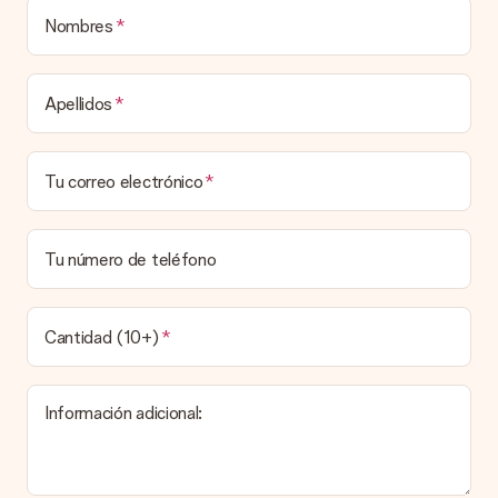
una caja decorada con motivos de fiesta. Así, tu obsequio
está listo para ser entregado o enviarse directamente al
Nombres
destinatario.
Tiempo de entrega, opciones de entrega y
Apellidos
costos de envío.
¿Puedo elegir una fecha de entrega?
Tu correo electrónico
Elegir la fecha exacta de entrega no es posible. Una vez
personalizado y completado tu pedido, recibirás una
confirmación con las fechas estimadas de entrega. Una vez
que el pedido haya sido enviado, será la empresa de
Tu número de teléfono
transportes la encargada de entregar el regalo.
¿Cuál es el tiempo de entrega y cuándo recibo mi
obsequio?
Cantidad (10+)
El tiempo de entrega se puede encontrar en la página del
producto del regalo.
Información adicional:
Pago
¿Cómo puedo pagar mi pedido?