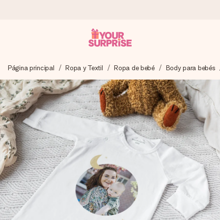
Pide hoy y se envía en 1 día laborable
Página principal
Ropa y Textil
Ropa de bebé
Body para bebés
Preparamos tu regalo con cuidado y lo enviamos al vuelo,
para que lo entregues en el momento perfecto, cuando más
importa.
4,5 (basado en +15.000 opiniones)
Nuestros regalos inspiran. Los clientes nos dan un 4,5 en
Google Reviews.
Tarjeta de felicitación gratuita
Crea algo único en pocos pasos – con su nombre, tu foto o