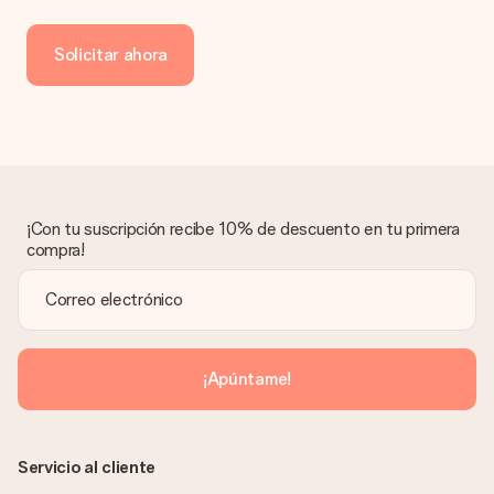
Ofrecemos los siguientes métodos de pago: Paypal, tarjeta
de crédito o transferencia bancaria. En caso de elegir
Solicitar ahora
transferencia bancaria, ten en cuenta 3 días adicionales para la
entrega de tu regalo.
Regalo recibido
¿Qué pasa si el regalo no es del todo de mi agrado?
Lamentamos mucho que no estés satisfecho con tu regalo.
No era nuestra intención, por lo que nos gustaría resolver este
asunto contigo. Ponte en contacto con nuestro equipo de
¡Con tu suscripción recibe 10% de descuento en tu primera
atención al cliente por teléfono, correo electrónico o chat y
compra!
buscaremos una solución adecuada para ti.
¿Se envía la factura junto con el pedido?
La factura y cualquier otra información relativa a tu regalo se
enviará únicamente por correo electrónico. El regalo se enviará
sin ninguna información adicional Así, evitaremos que la
¡Apúntame!
persona que recibe el regalo la vea. ¡No le enviaremos nada
más que su increíble regalo! ¿Quieres que sepa quién se lo
envía? ¡Rellena nuestra chulísima tarjeta de regalo en la cesta
de la compra!
Servicio al cliente