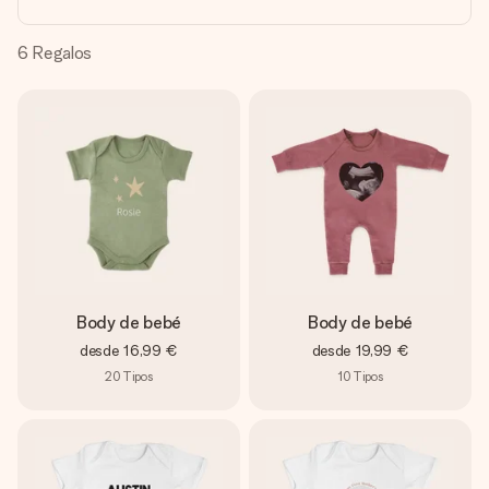
un mensaje que llegue al corazón. Sin complicaciones, solo
todo el amor para el momento.
6
Regalos
Body de bebé
Body de bebé
desde
16,99 €
desde
19,99 €
20
Tipos
10
Tipos