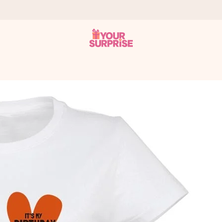
a que lo entregues en el momento perfecto, cuando más importa.
gle Reviews.
ensaje que llegue al corazón. Sin complicaciones, solo todo el amo