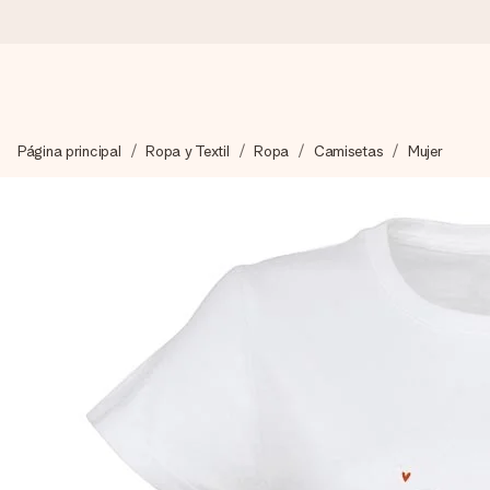
Pide hoy y se envía en 1 día laborable
Página principal
Ropa y Textil
Ropa
Camisetas
Mujer
Preparamos tu regalo con cuidado y lo enviamos al vuelo, par
4,5 (basado en +15.000 opiniones)
Nuestros regalos inspiran. Los clientes nos dan un 4,5 en Goo
Tarjeta de felicitación gratuita
Crea algo único en pocos pasos – con su nombre, tu foto o un m
momento.