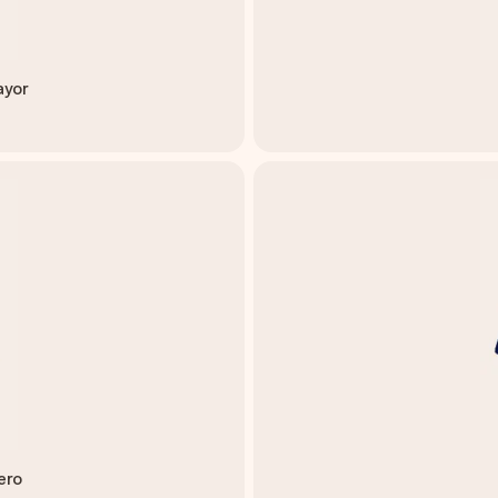
ayor
ero