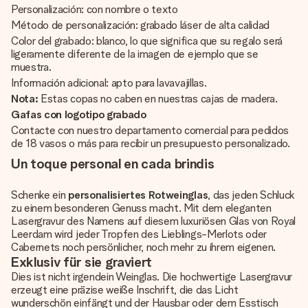
Personalización: con nombre o texto
Método de personalización: grabado láser de alta calidad
Color del grabado: blanco, lo que significa que su regalo será
ligeramente diferente de la imagen de ejemplo que se
muestra.
Información adicional: apto para lavavajillas.
Nota:
Estas copas no caben en nuestras cajas de madera.
Gafas con logotipo grabado
Contacte con nuestro departamento comercial para pedidos
de 18 vasos o más para recibir un presupuesto personalizado.
Un toque personal en cada brindis
Schenke ein
personalisiertes Rotweinglas
, das jeden Schluck
zu einem besonderen Genuss macht. Mit dem eleganten
Lasergravur des Namens auf diesem luxuriösen Glas von Royal
Leerdam wird jeder Tropfen des Lieblings-Merlots oder
Cabernets noch persönlicher, noch mehr zu ihrem eigenen.
Exklusiv für sie graviert
Dies ist nicht irgendein Weinglas. Die hochwertige Lasergravur
erzeugt eine präzise weiße Inschrift, die das Licht
wunderschön einfängt und der Hausbar oder dem Esstisch