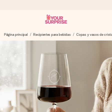
Pide hoy y se envía en 1 día laborable
Página principal
Recipientes para bebidas
Copas y vasos de crista
Preparamos tu regalo con cuidado y lo enviamos al vuelo,
para que lo entregues en el momento perfecto, cuando más
importa.
4,5 (basado en +15.000 opiniones)
Nuestros regalos inspiran. Los clientes nos dan un 4,5 en
Google Reviews.
Tarjeta de felicitación gratuita
Crea algo único en pocos pasos – con su nombre, tu foto o