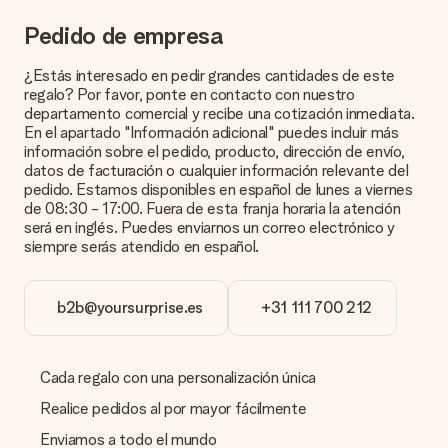
producto del regalo.
Pedido de empresa
¿Estás interesado en pedir grandes cantidades de este
Pago
regalo? Por favor, ponte en contacto con nuestro
¿Cómo puedo pagar mi pedido?
departamento comercial y recibe una cotización inmediata.
Ofrecemos los siguientes métodos de pago: Paypal, tarjeta
En el apartado "Información adicional" puedes incluir más
de crédito o transferencia bancaria. En caso de elegir
información sobre el pedido, producto, dirección de envío,
transferencia bancaria, ten en cuenta 3 días adicionales para la
datos de facturación o cualquier información relevante del
entrega de tu regalo.
pedido. Estamos disponibles en español de lunes a viernes
de 08:30 - 17:00. Fuera de esta franja horaria la atención
Regalo recibido
será en inglés. Puedes enviarnos un correo electrónico y
siempre serás atendido en español.
¿Qué pasa si el regalo no es del todo de mi agrado?
Lamentamos mucho que no estés satisfecho con tu regalo.
No era nuestra intención, por lo que nos gustaría resolver este
b2b@yoursurprise.es
+31 111 700 212
asunto contigo. Ponte en contacto con nuestro equipo de
atención al cliente por teléfono, correo electrónico o chat y
buscaremos una solución adecuada para ti.
Cada regalo con una personalización única
¿Se envía la factura junto con el pedido?
La factura y cualquier otra información relativa a tu regalo se
Realice pedidos al por mayor fácilmente
enviará únicamente por correo electrónico. El regalo se enviará
Enviamos a todo el mundo
sin ninguna información adicional Así, evitaremos que la