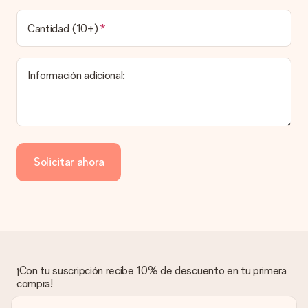
¿Cuál es el tiempo de entrega y cuándo recibo mi
obsequio?
Cantidad (10+)
El tiempo de entrega se puede encontrar en la página del
producto del regalo.
Información adicional:
Pago
¿Cómo puedo pagar mi pedido?
Ofrecemos los siguientes métodos de pago: Paypal, tarjeta
de crédito o transferencia bancaria. En caso de elegir
Solicitar ahora
transferencia bancaria, ten en cuenta 3 días adicionales para la
entrega de tu regalo.
Regalo recibido
¿Qué pasa si el regalo no es del todo de mi agrado?
Lamentamos mucho que no estés satisfecho con tu regalo.
No era nuestra intención, por lo que nos gustaría resolver este
asunto contigo. Ponte en contacto con nuestro equipo de
¡Con tu suscripción recibe 10% de descuento en tu primera
atención al cliente por teléfono, correo electrónico o chat y
compra!
buscaremos una solución adecuada para ti.