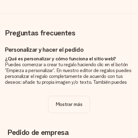
Preguntas frecuentes
Personalizar y hacer el pedido
¿Qué es personalizar y cómo funciona el sitio web?
Puedes comenzar a crear tu regalo haciendo clic en el botón
'Empieza a personalizar'. En nuestro editor de regalos puedes
personalizar el regalo completamente de acuerdo con tus
deseos: añade tu propia imagen y/o texto. También puedes
optar por un diseño genial para que tu regalo sea
verdaderamente único.
Mostrar más
¿La personalización está incluida en el precio?
El precio que se muestra en el sitio web incluye la
personalización de tu obsequio. ¡Bonito y claro!
¿Cómo puedo saber si mi imagen tiene la calidad
Pedido de empresa
adecuada?