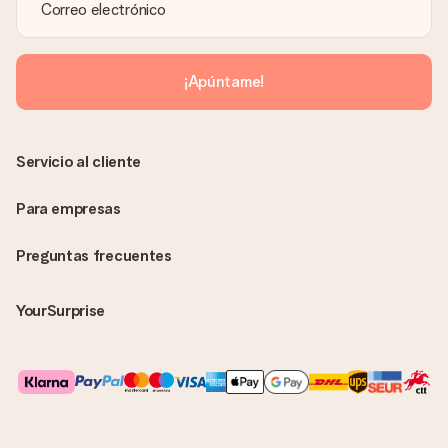
¿Se envía la factura junto con el pedido?
La factura y cualquier otra información relativa a tu regalo se
enviará únicamente por correo electrónico. El regalo se enviará
sin ninguna información adicional Así, evitaremos que la
¡Apúntame!
persona que recibe el regalo la vea. ¡No le enviaremos nada
más que su increíble regalo! ¿Quieres que sepa quién se lo
envía? ¡Rellena nuestra chulísima tarjeta de regalo en la cesta
de la compra!
Servicio al cliente
Para empresas
Preguntas frecuentes
YourSurprise