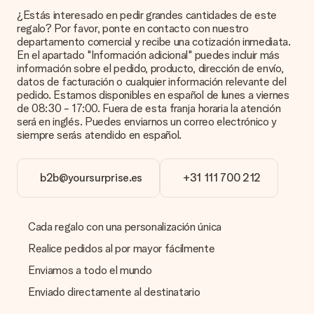
Queremos asegurarnos de que estás completamente
¿Estás interesado en pedir grandes cantidades de este
satisfecho con tu regalo. Por eso es importante utilizar fotos
regalo? Por favor, ponte en contacto con nuestro
de alta calidad. Si no estás seguro de la calidad de la imagen,
departamento comercial y recibe una cotización inmediata.
ponte en contacto con nuestro equipo de atención al cliente e
En el apartado "Información adicional" puedes incluir más
incluye la foto junto con el regalo que te interesa encargar.
información sobre el pedido, producto, dirección de envío,
Ellos podrán comprobar la calidad por ti.
datos de facturación o cualquier información relevante del
pedido. Estamos disponibles en español de lunes a viernes
¿Qué formatos puedo cargar?
de 08:30 - 17:00. Fuera de esta franja horaria la atención
Puedes carga archivos JPG y PNG en nuestro editor. ¿Es
será en inglés. Puedes enviarnos un correo electrónico y
esto demasiado técnico o tienes una imagen de un formato
siempre serás atendido en español.
diferente que te gustaría usar? Ponte en contacto con
nuestro servicio de atención al cliente. ¡Estaremos
encantados de ayudarte para que puedas crear el regalo que
b2b@yoursurprise.es
+31 111 700 212
deseas!
¿Qué pasa si el color u opción que deseo no está
disponible?
Cada regalo con una personalización única
¿Estás buscando un regalo específico o un regalo en un color
específico, pero no aparece en el sitio web? Ponte en
Realice pedidos al por mayor fácilmente
contacto con nuestro equipo de servicio al cliente; ¡Nos
Enviamos a todo el mundo
encantará ayudarte!
Enviado directamente al destinatario
¿Cómo agrego una tarjeta de regalo a mi obsequio? /
¿Qué es exactamente una tarjeta de regalo?